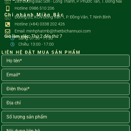
283 Đường Bắc Sơn - Long Thành, P. Phước Tân, T. Đồng Nai
Hotline: 0986 510 206
Chi nhánh Miền Bắc
Đường D3, KCN Đồng Văn 1, P. Đồng Văn, T. Ninh Bình
Hotline: (+84) 0338 202 426
Email: minhphatmb@thietbichannuoi.com
Giờ làm việc:
Thứ 2 đến thứ 7
Sáng: 07:30 - 11:30
Chiều: 13:00 - 17:00
LIÊN HỆ ĐẶT MUA SẢN PHẨM