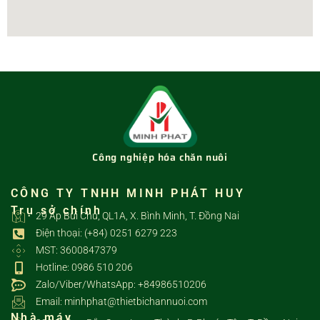
Công nghiệp hóa chăn nuôi
CÔNG TY TNHH MINH PHÁT HUY
Trụ sở chính
29 Ấp Bùi Chu, QL1A, X. Bình Minh, T. Đồng Nai
Điện thoại: (+84) 0251 6279 223
MST: 3600847379
Hotline: 0986 510 206
Zalo/Viber/WhatsApp: +84986510206
Email: minhphat@thietbichannuoi.com
Nhà máy