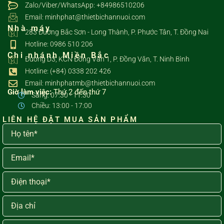
Zalo/Viber/WhatsApp: +84986510206
Email: minhphat@thietbichannuoi.com
Nhà máy
283 Đường Bắc Sơn - Long Thành, P. Phước Tân, T. Đồng Nai
Hotline: 0986 510 206
Chi nhánh Miền Bắc
Đường D3, KCN Đồng Văn 1, P. Đồng Văn, T. Ninh Bình
Hotline: (+84) 0338 202 426
Email: minhphatmb@thietbichannuoi.com
Giờ làm việc:
Thứ 2 đến thứ 7
Sáng: 07:30 - 11:30
Chiều: 13:00 - 17:00
LIÊN HỆ ĐẶT MUA SẢN PHẨM