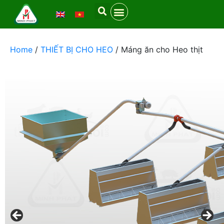
Home
/
THIẾT BỊ CHO HEO
/ Máng ăn cho Heo thịt