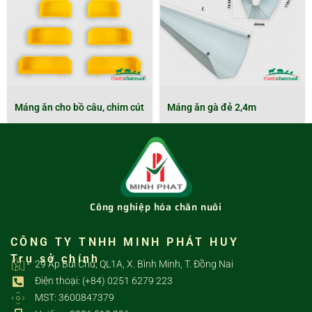
Máng ăn cho bồ câu, chim cút
Máng ăn gà đẻ 2,4m
Công nghiệp hóa chăn nuôi
CÔNG TY TNHH MINH PHÁT HUY
Trụ sở chính
29 Ấp Bùi Chu, QL1A, X. Bình Minh, T. Đồng Nai
Điện thoại: (+84) 0251 6279 223
MST: 3600847379