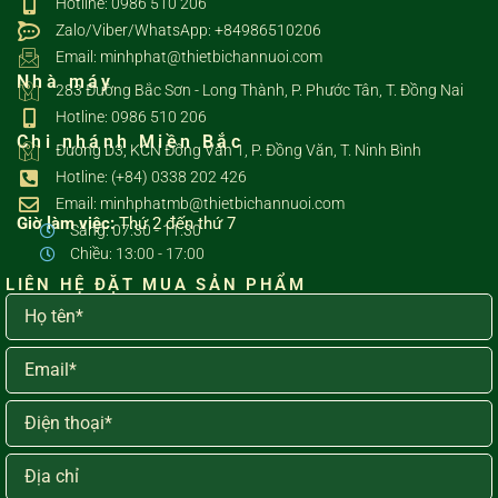
Hotline: 0986 510 206
Zalo/Viber/WhatsApp: +84986510206
Email: minhphat@thietbichannuoi.com
Nhà máy
283 Đường Bắc Sơn - Long Thành, P. Phước Tân, T. Đồng Nai
Hotline: 0986 510 206
Chi nhánh Miền Bắc
Đường D3, KCN Đồng Văn 1, P. Đồng Văn, T. Ninh Bình
Hotline: (+84) 0338 202 426
Email: minhphatmb@thietbichannuoi.com
Giờ làm việc:
Thứ 2 đến thứ 7
Sáng: 07:30 - 11:30
Chiều: 13:00 - 17:00
LIÊN HỆ ĐẶT MUA SẢN PHẨM