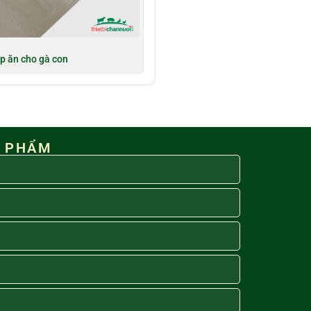
ập ăn cho gà con
N PHẨM