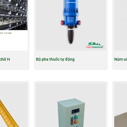
 chữ H
Bộ pha thuốc tự động
Núm uố