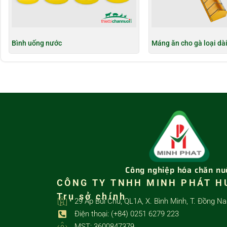
Bình uống nước
Máng ăn cho gà loại dà
Công nghiệp hóa chăn nu
CÔNG TY TNHH MINH PHÁT H
Trụ sở chính
29 Ấp Bùi Chu, QL1A, X. Bình Minh, T. Đồng Na
Điện thoại: (+84) 0251 6279 223
MST: 3600847379