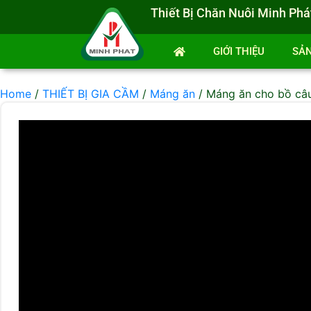
Thiết Bị Chăn Nuôi Minh Phá
GIỚI THIỆU
SẢ
Home
/
THIẾT BỊ GIA CẦM
/
Máng ăn
/ Máng ăn cho bồ câu