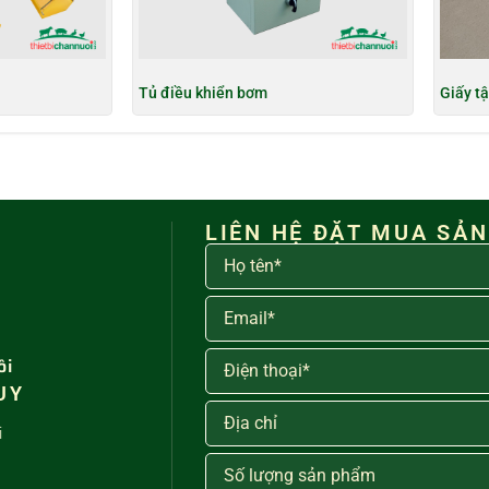
i
Tủ điều khiển bơm
Giấy t
LIÊN HỆ ĐẶT MUA SẢ
ôi
UY
i