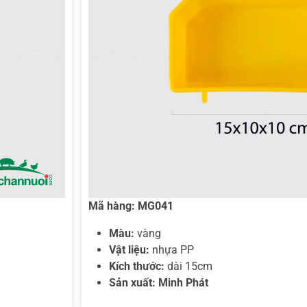
Mã hàng:
MG041
Màu:
vàng
Vật liệu:
nhựa PP
Kích thước:
dài 15cm
Sản xuất: Minh Phát