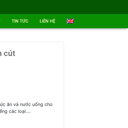
T
TIN TỨC
LIÊN HỆ
 cút
hức ăn và nước uống cho
iểng các loại….