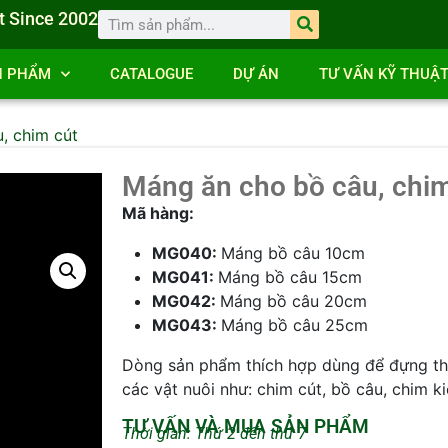
t Since 2002
N PHẨM
CATALOGUE
DỰ ÁN
TƯ VẤN KỸ THUẬ
, chim cút
Máng ăn cho bồ câu, chim
Mã hàng:
MG040:
Máng bồ câu 10cm
MG041:
Máng bồ câu 15cm
MG042:
Máng bồ câu 20cm
MG043:
Máng bồ câu 25cm
Dòng sản phẩm thích hợp dùng để đựng t
các vật nuôi như: chim cút, bồ câu, chim k
TƯ VẤN VÀ MUA SẢN PHẨM
Thời gian: Thứ 2 đến thứ 7