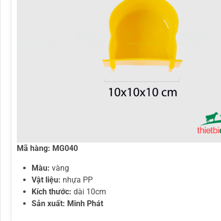
Mã hàng:
MG040
Màu:
vàng
Vật liệu:
nhựa PP
Kích thước:
dài 10cm
Sản xuất: Minh Phát