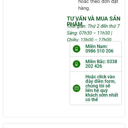
hoăc theo đơn đặt
hàng.
TƯ VẤN VÀ MUA SẢN
PHẨM
Thời gian: Thứ 2 đến thứ 7
Sáng: 07h30 – 11h30 |
Chiều: 13h00 – 17h00
Miền Nam:
0986 510 206
Miền Bắc: 0338
202 426
Hoặc click vào
đây điền form,
chúng tôi sẽ
liên hệ quý
khách sớm nhất
có thể