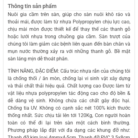
Thông tin sản phẩm
Nuôi gia cầm trên sàn, giúp cho sàn nuôi khô ráo và
thoải mái, được làm từ nhựa Polypropylen chịu lực cao,
chịu mài mòn được thiết kế để thay thế các thanh gỗ
hoặc lưới nhựa trong chuồng gia cầm.
Sàn trượt của
chúng tôi làm giảm các bệnh liên quan đến bàn chân và
mụn nước thường xảy ra với những thanh gỗ. Bề mặt
sàn láng mịn dễ thoát phân.
TÍNH NĂNG, ĐẶC ĐIỂM: Cấu trúc nhựa rắn của chúng tôi
là chống thối / ăn mòn, chống lại vi sinh vật xây dựng
và thải chất thải hiệu quả. Chất lượng cao Được làm từ
vật liệu nhựa polypropylen tác động cao cho độ bền &
dễ dàng vệ sinh. Không chứa các chất gây độc hại.
Chống tia UV.
Không có cạnh sắc nét 100% kích thước
thống nhất.
Sức chịu tải lên tới 120Kg, Con người hoàn
toàn có thể đi lại trên sàn một cách bình thường.
Phương pháp lắp đặt với đa dạng các khung đỡ như:
Thanh đỡ kim loại 4mmx4-5cm, Thanh đỡ PVC 3.5x8cm