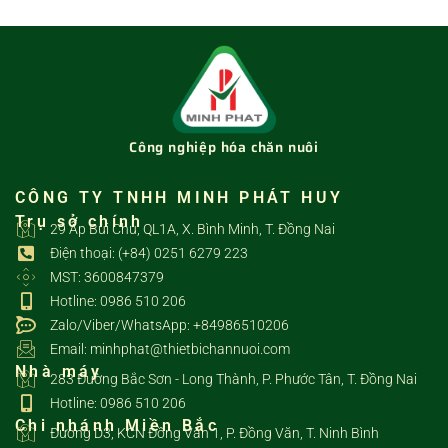
Công nghiệp hóa chăn nuôi
CÔNG TY TNHH MINH PHÁT HUY
Trụ sở chính
29 Ấp Bùi Chu, QL1A, X. Bình Minh, T. Đồng Nai
Điện thoại: (+84) 0251 6279 223
MST: 3600847379
Hotline: 0986 510 206
Zalo/Viber/WhatsApp: +84986510206
Email: minhphat@thietbichannuoi.com
Nhà máy
283 Đường Bắc Sơn - Long Thành, P. Phước Tân, T. Đồng Nai
Hotline: 0986 510 206
Chi nhánh Miền Bắc
Đường D3, KCN Đồng Văn 1, P. Đồng Văn, T. Ninh Bình