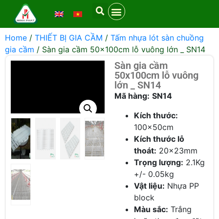
Home
/
THIẾT BỊ GIA CẦM
/
Tấm nhựa lót sàn chuồng
gia cầm
/ Sàn gia cầm 50x100cm lỗ vuông lớn _ SN14
Sàn gia cầm
50x100cm lỗ vuông
lớn _ SN14
Mã hàng:
SN14
Kích thước:
100x50cm
Kích thước lỗ
thoát:
20x23mm
Trọng lượng:
2.1Kg
+/- 0.05kg
Vật liệu:
Nhựa PP
block
Màu sắc:
Trắng