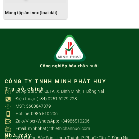
Máng tập ăn inox (loại dài)
Công nghiệp hóa chăn nuôi
CÔNG TY TNHH MINH PHÁT HUY
Trụ sở chính
29 Ấp Bùi Chu, QL1A, X. Bình Minh, T. Đồng Nai
Điện thoại: (+84) 0251 6279 223
MST: 3600847379
Hotline: 0986 510 206
Zalo/Viber/WhatsApp: +84986510206
Email: minhphat@thietbichannuoi.com
Nhà máy
283 Đường Bắc Sơn - Long Thành, P. Phước Tân, T. Đồng Nai