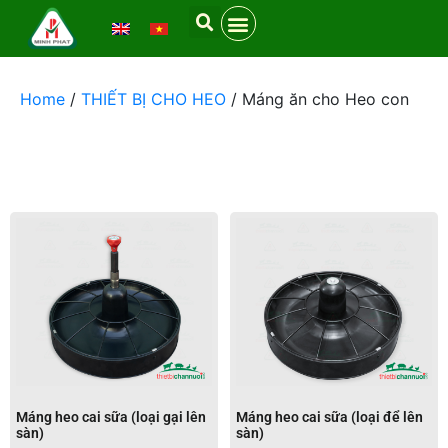
Home
/
THIẾT BỊ CHO HEO
/ Máng ăn cho Heo con
Máng heo cai sữa (loại gại lên
Máng heo cai sữa (loại để lên
sàn)
sàn)