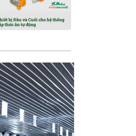
hiết bị Đầu và Cuối cho hệ thống
ấp thức ăn tự động