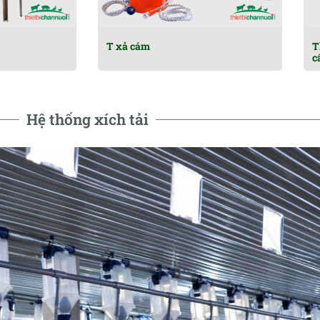
T xả cám
T
c
Hệ thống xích tải