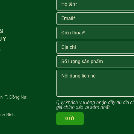
ôi
UY
i
n, T. Đồng Nai
Quý khách vui lòng ​nhập đầy đủ địa
giá chính xác và sớm nhất
inh Bình