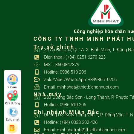
Công nghiệp hóa chăn nu
CÔNG TY TNHH MINH PHÁT H
Trụ sở chính
29 Ấp Bùi Chu, QL1A, X. Bình Minh, T. Đồng Na
Điện thoại: (+84) 0251 6279 223
MST: 3600847379
Hotline: 0986 510 206
Zalo/Viber/WhatsApp: +84986510206
Email: minhphat@thietbichannuoi.com
Home
Nhà máy
283 Đường Bắc Sơn - Long Thành, P. Phước Tâ
Chỉ đường
Hotline: 0986 510 206
Chi nhánh Miền Bắc
Đường D3, KCN Đồng Văn 1, P. Đồng Văn, T. N
Zalo chat
Hotline: (+84) 0338 202 426
Email: minhphatmb@thietbichannuoi.com