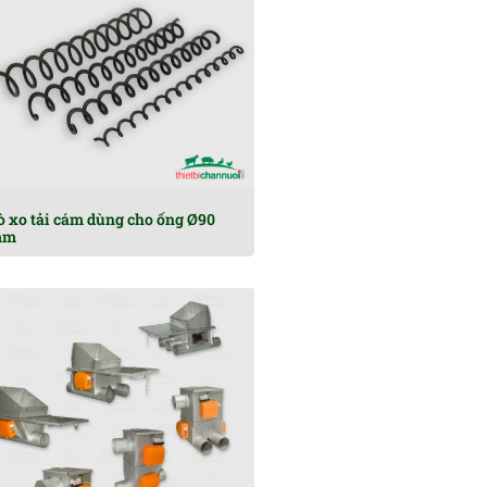
ò xo tải cám dùng cho ống Ø90
mm