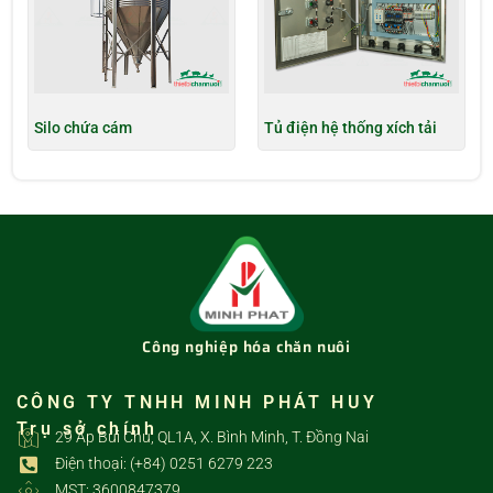
Silo chứa cám
Tủ điện hệ thống xích tải
Công nghiệp hóa chăn nuôi
CÔNG TY TNHH MINH PHÁT HUY
Trụ sở chính
29 Ấp Bùi Chu, QL1A, X. Bình Minh, T. Đồng Nai
Điện thoại: (+84) 0251 6279 223
MST: 3600847379