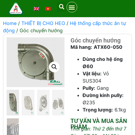
Home
/
THIẾT BỊ CHO HEO
/
Hệ thống cấp thức ăn tự
động
/ Góc chuyển hướng
Góc chuyển hướng
Mã hang:
ATX60-050
Dùng cho hệ ống
Ø60
Vật liệu:
Vỏ
SUS304
Pully:
Gang
Đường kính pully:
Ø235
Trọng lượng:
6.1kg
TƯ VẤN VÀ MUA SẢN
PHẨM
Thời gian: Thứ 2 đến thứ 7