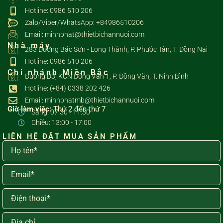
Hotline: 0986 510 206
Zalo/Viber/WhatsApp: +84986510206
Email: minhphat@thietbichannuoi.com
Nhà máy
283 Đường Bắc Sơn - Long Thành, P. Phước Tân, T. Đồng Nai
Hotline: 0986 510 206
Chi nhánh Miền Bắc
Đường D3, KCN Đồng Văn 1, P. Đồng Văn, T. Ninh Bình
Hotline: (+84) 0338 202 426
Email: minhphatmb@thietbichannuoi.com
Giờ làm việc:
Thứ 2 đến thứ 7
Sáng: 07:30 - 11:30
Chiều: 13:00 - 17:00
LIÊN HỆ ĐẶT MUA SẢN PHẨM