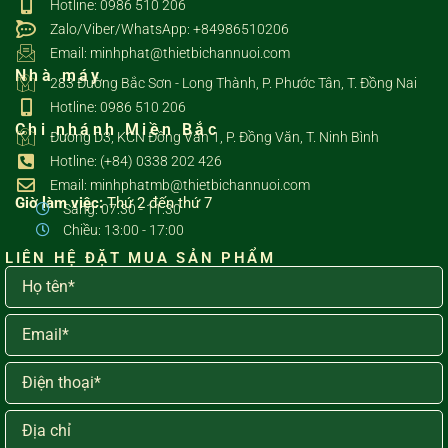
Hotline: 0986 510 206
Zalo/Viber/WhatsApp: +84986510206
Email: minhphat@thietbichannuoi.com
Nhà máy
283 Đường Bắc Sơn - Long Thành, P. Phước Tân, T. Đồng Nai
Hotline: 0986 510 206
Chi nhánh Miền Bắc
Đường D3, KCN Đồng Văn 1, P. Đồng Văn, T. Ninh Bình
Hotline: (+84) 0338 202 426
Email: minhphatmb@thietbichannuoi.com
Giờ làm việc:
Thứ 2 đến thứ 7
Sáng: 07:30 - 11:30
Chiều: 13:00 - 17:00
LIÊN HỆ ĐẶT MUA SẢN PHẨM