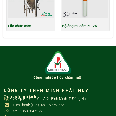
Silo chứa cám
Bộ ống rơi cám 60/76
Công nghiệp hóa chăn nuôi
CÔNG TY TNHH MINH PHÁT HUY
Trụ sở chính
29 Ấp Bùi Chu, QL1A, X. Bình Minh, T. Đồng Nai
Điện thoại: (+84) 0251 6279 223
MST: 3600847379