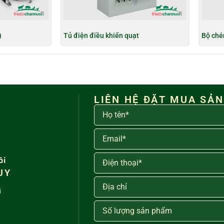
)
Tủ điện điều khiển quạt
Bộ ché
LIÊN HỆ ĐẶT MUA SẢ
ôi
UY
i