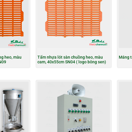
ng heo, màu
Tấm nhựa lót sàn chuồng heo, màu
Máng t
N09
cam, 40x55cm SN04 ( logo bông sen)