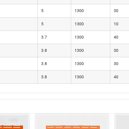
5
1300
30
5
1300
10
3.7
1300
40
3.8
1300
30
3.8
1300
30
3.8
1300
40