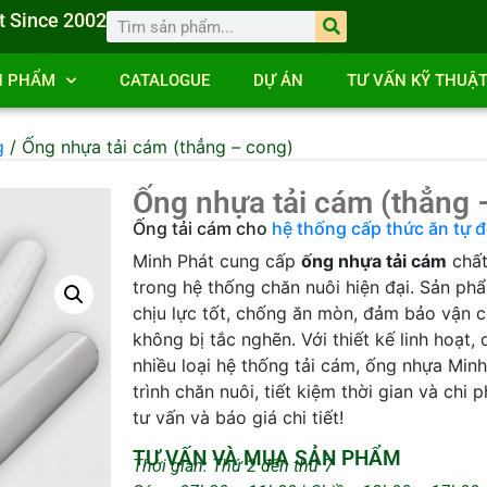
t Since 2002
N PHẨM
CATALOGUE
DỰ ÁN
TƯ VẤN KỸ THUẬ
g
/ Ống nhựa tải cám (thẳng – cong)
Ống nhựa tải cám (thẳng 
Ống tải cám cho
hệ thống cấp thức ăn tự 
Minh Phát cung cấp
ống nhựa tải cám
chất
trong hệ thống chăn nuôi hiện đại. Sản ph
chịu lực tốt, chống ăn mòn, đảm bảo vận
không bị tắc nghẽn. Với thiết kế linh hoạt,
nhiều loại hệ thống tải cám, ống nhựa Minh
trình chăn nuôi, tiết kiệm thời gian và chi 
tư vấn và báo giá chi tiết!
TƯ VẤN VÀ MUA SẢN PHẨM
Thời gian: Thứ 2 đến thứ 7