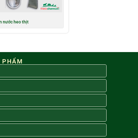
n nước heo thịt
N PHẨM