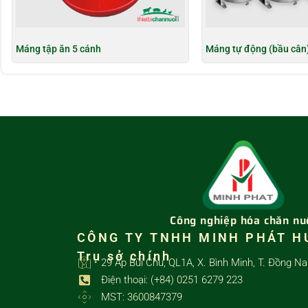
Máng tập ăn 5 cánh
Máng tự động (bầu cân
Công nghiệp hóa chăn nu
CÔNG TY TNHH MINH PHÁT H
Trụ sở chính
29 Ấp Bùi Chu, QL1A, X. Bình Minh, T. Đồng Na
Điện thoại: (+84) 0251 6279 223
MST: 3600847379