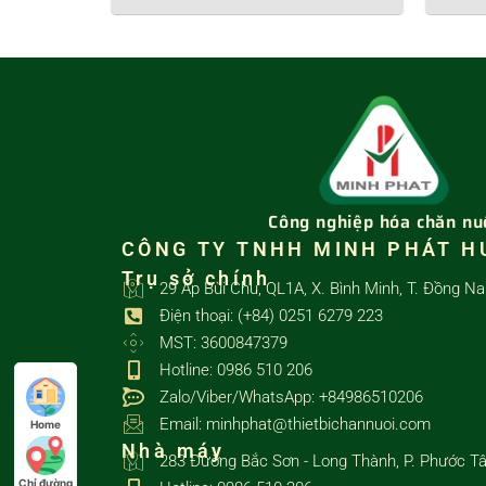
Công nghiệp hóa chăn nu
CÔNG TY TNHH MINH PHÁT H
Trụ sở chính
29 Ấp Bùi Chu, QL1A, X. Bình Minh, T. Đồng Na
Điện thoại: (+84) 0251 6279 223
MST: 3600847379
Hotline: 0986 510 206
Zalo/Viber/WhatsApp: +84986510206
Email: minhphat@thietbichannuoi.com
Home
Nhà máy
283 Đường Bắc Sơn - Long Thành, P. Phước Tâ
Chỉ đường