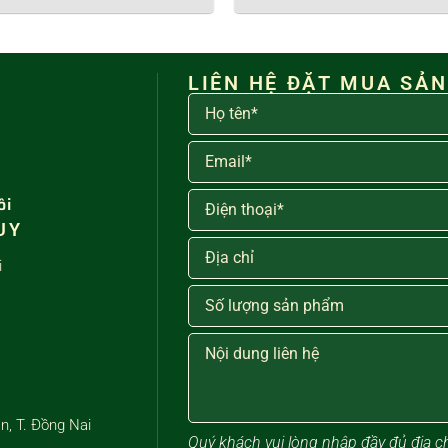
LIÊN HỆ ĐẶT MUA SẢ
ôi
UY
i
n, T. Đồng Nai
Quý khách vui lòng ​nhập đầy đủ địa