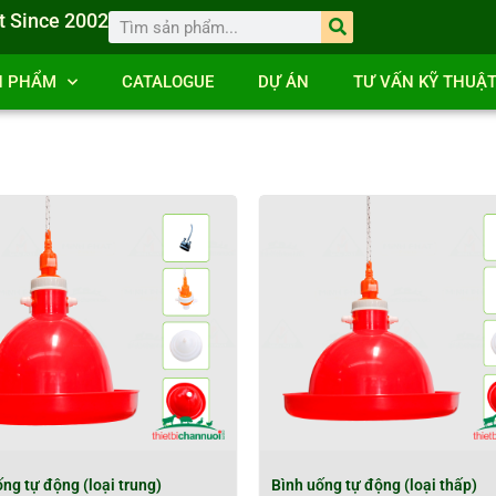
t Since 2002
N PHẨM
CATALOGUE
DỰ ÁN
TƯ VẤN KỸ THUẬ
ng tự động (loại trung)
Bình uống tự động (loại thấp)