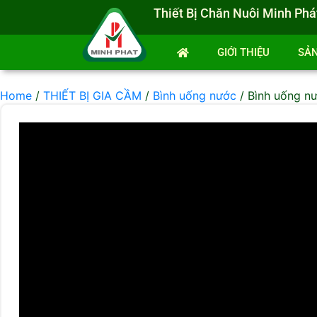
Thiết Bị Chăn Nuôi Minh Phá
GIỚI THIỆU
SẢ
Home
/
THIẾT BỊ GIA CẦM
/
Bình uống nước
/ Bình uống n