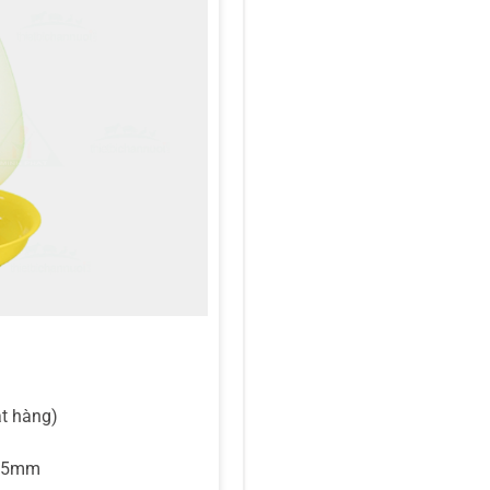
t hàng)
245mm