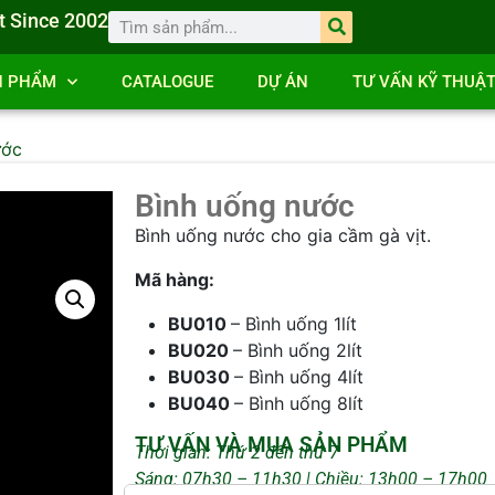
t Since 2002
N PHẨM
CATALOGUE
DỰ ÁN
TƯ VẤN KỸ THUẬ
ước
Bình uống nước
Bình uống nước cho gia cầm gà vịt.
Mã hàng:
BU010
– Bình uống 1lít
BU020
– Bình uống 2lít
BU030
– Bình uống 4lít
BU040
– Bình uống 8lít
TƯ VẤN VÀ MUA SẢN PHẨM
Thời gian: Thứ 2 đến thứ 7
Sáng: 07h30 – 11h30 | Chiều: 13h00 – 17h00