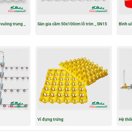
vuông trung _
Sàn gia cầm 50x100cm lỗ tròn _ SN15
Bình uố
Vỉ đựng trứng
Hệ thố