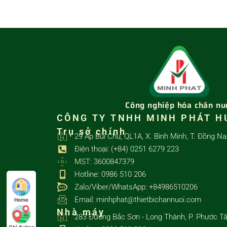
Công nghiệp hóa chăn nu
CÔNG TY TNHH MINH PHÁT H
Trụ sở chính
29 Ấp Bùi Chu, QL1A, X. Bình Minh, T. Đồng Na
Điện thoại: (+84) 0251 6279 223
MST: 3600847379
Hotline: 0986 510 206
Zalo/Viber/WhatsApp: +84986510206
Email: minhphat@thietbichannuoi.com
Home
Nhà máy
283 Đường Bắc Sơn - Long Thành, P. Phước Tâ