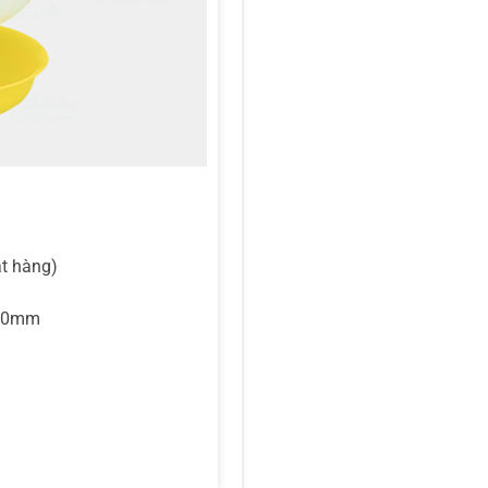
t hàng)
390mm