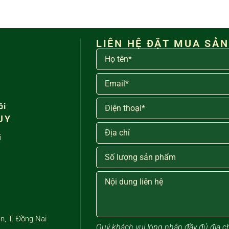
LIÊN HỆ ĐẶT MUA SẢ
ôi
UY
i
n, T. Đồng Nai
Quý khách vui lòng ​nhập đầy đủ địa