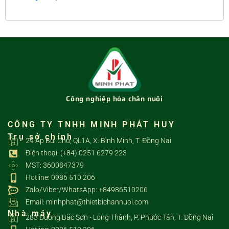
Công nghiệp hóa chăn nuôi
CÔNG TY TNHH MINH PHÁT HUY
Trụ sở chính
29 Ấp Bùi Chu, QL1A, X. Bình Minh, T. Đồng Nai
Điện thoại: (+84) 0251 6279 223
MST: 3600847379
Hotline: 0986 510 206
Zalo/Viber/WhatsApp: +84986510206
Email: minhphat@thietbichannuoi.com
Nhà máy
283 Đường Bắc Sơn - Long Thành, P. Phước Tân, T. Đồng Nai