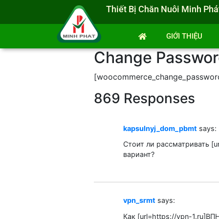
Thiết Bị Chăn Nuôi Minh Phá
GIỚI THIỆU
Change Passwor
[woocommerce_change_passwor
869 Responses
kapsulnyj_dom_pbmt
says:
Стоит ли рассматривать [ur
вариант?
vpn_srmt
says:
Как [url=https://vpn-1.ru]В