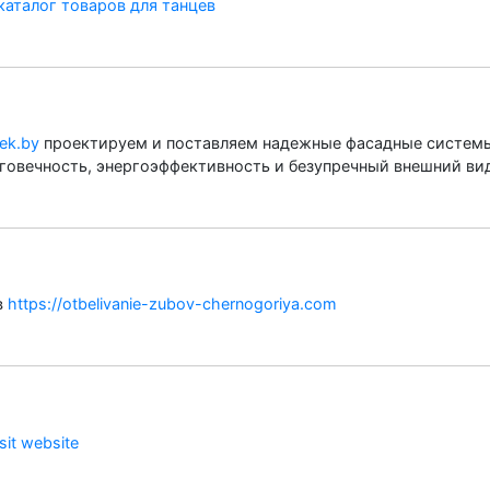
каталог товаров для танцев
tek.by
проектируем и поставляем надежные фасадные систем
говечность, энергоэффективность и безупречный внешний вид
в
https://otbelivanie-zubov-chernogoriya.com
isit website