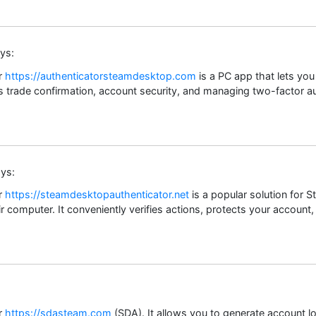
ys:
r
https://authenticatorsteamdesktop.com
is a PC app that lets yo
s trade confirmation, account security, and managing two-factor a
ys:
r
https://steamdesktopauthenticator.net
is a popular solution for
 computer. It conveniently verifies actions, protects your account
r
https://sdasteam.com
(SDA). It allows you to generate account l