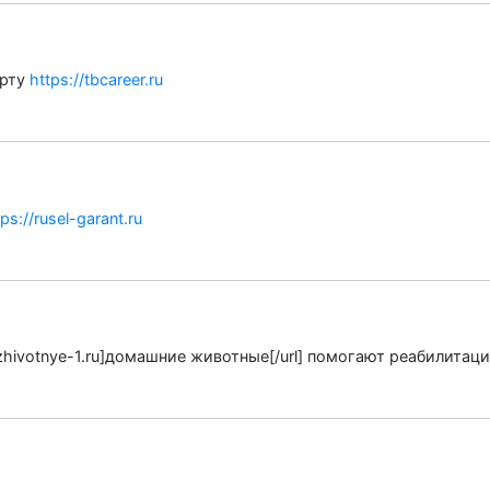
арту
https://tbcareer.ru
tps://rusel-garant.ru
e-zhivotnye-1.ru]домашние животные[/url] помогают реабилита