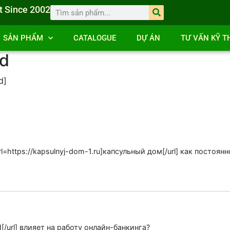
t Since 2002
SẢN PHẨM
CATALOGUE
DỰ ÁN
TƯ VẤN KỸ T
d
d]
l=https://kapsulnyj-dom-1.ru]капсульный дом[/url] как постоя
ПН[/url] влияет на работу онлайн-банкинга?