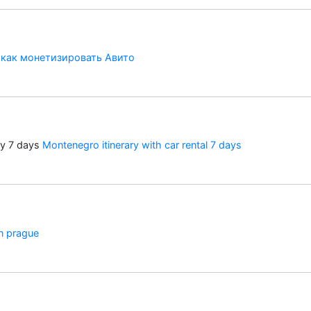
ы
как монетизировать Авито
ary 7 days
Montenegro itinerary with car rental 7 days
n prague