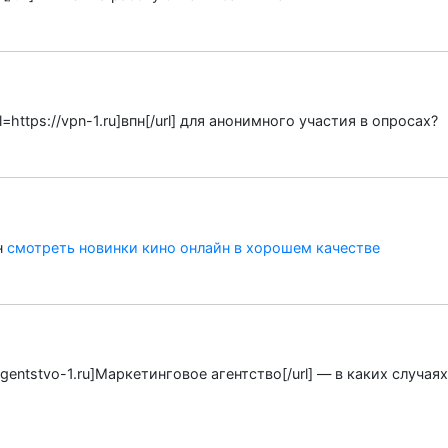
=https://vpn-1.ru]впн[/url] для анонимного участия в опросах?
н
смотреть новинки кино онлайн в хорошем качестве
-agentstvo-1.ru]Маркетинговое агентство[/url] — в каких случа