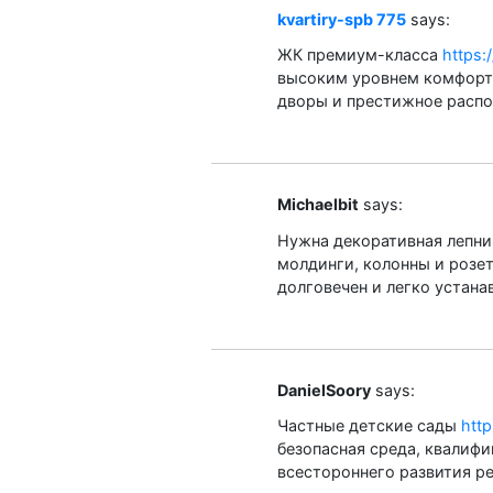
kvartiry-spb 775
says:
ЖК премиум-класса
https:
высоким уровнем комфорта
дворы и престижное расп
Michaelbit
says:
Нужна декоративная лепн
молдинги, колонны и розе
долговечен и легко устана
DanielSoory
says:
Частные детские сады
http
безопасная среда, квалифи
всестороннего развития ре