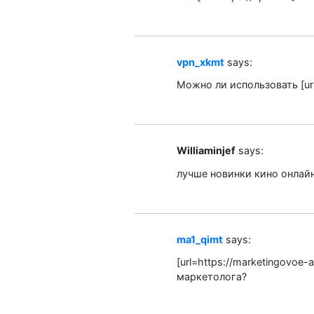
vpn_xkmt
says:
Можно ли использовать [url
Williaminjef
says:
лучше новинки кино онлай
ma1_qimt
says:
[url=https://marketingovoe
маркетолога?