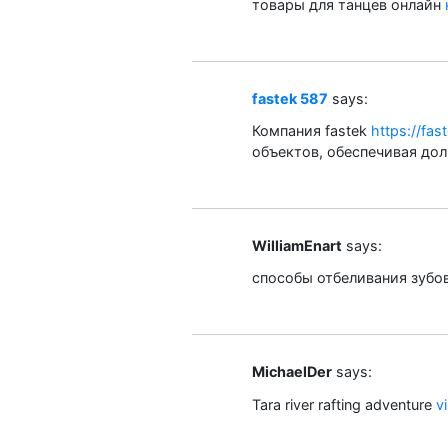
товары для танцев онлайн
fastek 587
says:
Компания fastek
https://fas
объектов, обеспечивая дол
WilliamEnart
says:
способы отбеливания зубо
MichaelDer
says:
Tara river rafting adventure
v