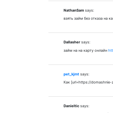
NathanSam
says:
взять займ без отказа на к
Dallasher
says:
займ на на карту онлайн
ht
pet_kjmt
says:
Как [url=https://domashni
Danieltic
says: