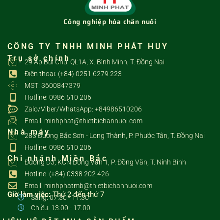
Công nghiệp hóa chăn nuôi
CÔNG TY TNHH MINH PHÁT HUY
Trụ sở chính
29 Ấp Bùi Chu, QL1A, X. Bình Minh, T. Đồng Nai
Điện thoại: (+84) 0251 6279 223
MST: 3600847379
Hotline: 0986 510 206
Zalo/Viber/WhatsApp: +84986510206
Email: minhphat@thietbichannuoi.com
Nhà máy
283 Đường Bắc Sơn - Long Thành, P. Phước Tân, T. Đồng Nai
Hotline: 0986 510 206
Chi nhánh Miền Bắc
Đường D3, KCN Đồng Văn 1, P. Đồng Văn, T. Ninh Bình
Hotline: (+84) 0338 202 426
Email: minhphatmb@thietbichannuoi.com
Giờ làm việc:
Thứ 2 đến thứ 7
Sáng: 07:30 - 11:30
Chiều: 13:00 - 17:00