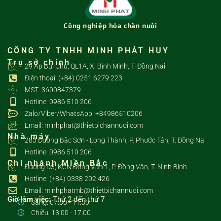
Công nghiệp hóa chăn nuôi
CÔNG TY TNHH MINH PHÁT HUY
Trụ sở chính
29 Ấp Bùi Chu, QL1A, X. Bình Minh, T. Đồng Nai
Điện thoại: (+84) 0251 6279 223
MST: 3600847379
Hotline: 0986 510 206
Zalo/Viber/WhatsApp: +84986510206
Email: minhphat@thietbichannuoi.com
Nhà máy
283 Đường Bắc Sơn - Long Thành, P. Phước Tân, T. Đồng Nai
Hotline: 0986 510 206
Chi nhánh Miền Bắc
Đường D3, KCN Đồng Văn 1, P. Đồng Văn, T. Ninh Bình
Hotline: (+84) 0338 202 426
Email: minhphatmb@thietbichannuoi.com
Giờ làm việc:
Thứ 2 đến thứ 7
Sáng: 07:30 - 11:30
Chiều: 13:00 - 17:00