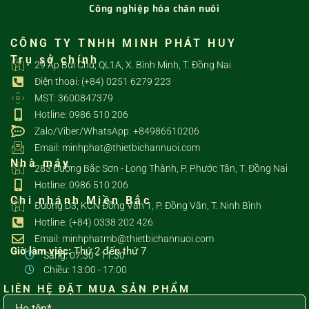
Công nghiệp hóa chăn nuôi
CÔNG TY TNHH MINH PHÁT HUY
Trụ sở chính
29 Ấp Bùi Chu, QL1A, X. Bình Minh, T. Đồng Nai
Điện thoại: (+84) 0251 6279 223
MST: 3600847379
Hotline: 0986 510 206
Zalo/Viber/WhatsApp: +84986510206
Email: minhphat@thietbichannuoi.com
Nhà máy
283 Đường Bắc Sơn - Long Thành, P. Phước Tân, T. Đồng Nai
Hotline: 0986 510 206
Chi nhánh Miền Bắc
Đường D3, KCN Đồng Văn 1, P. Đồng Văn, T. Ninh Bình
Hotline: (+84) 0338 202 426
Email: minhphatmb@thietbichannuoi.com
Giờ làm việc:
Thứ 2 đến thứ 7
Sáng: 07:30 - 11:30
Chiều: 13:00 - 17:00
LIÊN HỆ ĐẶT MUA SẢN PHẨM