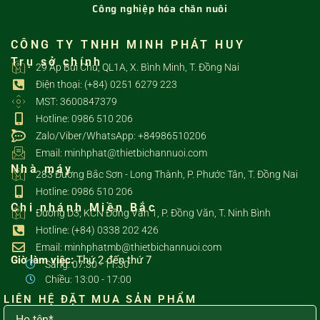
Công nghiệp hóa chăn nuôi
CÔNG TY TNHH MINH PHÁT HUY
Trụ sở chính
29 Ấp Bùi Chu, QL1A, X. Bình Minh, T. Đồng Nai
Điện thoại: (+84) 0251 6279 223
MST: 3600847379
Hotline: 0986 510 206
Zalo/Viber/WhatsApp: +84986510206
Email: minhphat@thietbichannuoi.com
Nhà máy
283 Đường Bắc Sơn - Long Thành, P. Phước Tân, T. Đồng Nai
Hotline: 0986 510 206
Chi nhánh Miền Bắc
Đường D3, KCN Đồng Văn 1, P. Đồng Văn, T. Ninh Bình
Hotline: (+84) 0338 202 426
Email: minhphatmb@thietbichannuoi.com
Giờ làm việc:
Thứ 2 đến thứ 7
Sáng: 07:30 - 11:30
Chiều: 13:00 - 17:00
LIÊN HỆ ĐẶT MUA SẢN PHẨM