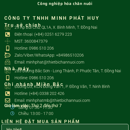
Công nghiệp hóa chăn nuôi
CÔNG TY TNHH MINH PHÁT HUY
Trụ sở chính
29 Ấp Bùi Chu, QL1A, X. Bình Minh, T. Đồng Nai
Điện thoại: (+84) 0251 6279 223
MST: 3600847379
Hotline: 0986 510 206
Zalo/Viber/WhatsApp: +84986510206
Email: minhphat@thietbichannuoi.com
Nhà máy
283 Đường Bắc Sơn - Long Thành, P. Phước Tân, T. Đồng Nai
Hotline: 0986 510 206
Chi nhánh Miền Bắc
Đường D3, KCN Đồng Văn 1, P. Đồng Văn, T. Ninh Bình
Hotline: (+84) 0338 202 426
Email: minhphatmb@thietbichannuoi.com
Giờ làm việc:
Thứ 2 đến thứ 7
Sáng: 07:30 - 11:30
Chiều: 13:00 - 17:00
LIÊN HỆ ĐẶT MUA SẢN PHẨM