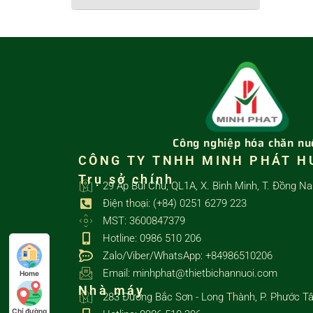
Công nghiệp hóa chăn nu
CÔNG TY TNHH MINH PHÁT H
Trụ sở chính
29 Ấp Bùi Chu, QL1A, X. Bình Minh, T. Đồng Na
Điện thoại: (+84) 0251 6279 223
MST: 3600847379
Hotline: 0986 510 206
Zalo/Viber/WhatsApp: +84986510206
Email: minhphat@thietbichannuoi.com
Home
Nhà máy
283 Đường Bắc Sơn - Long Thành, P. Phước Tâ
Chỉ đường