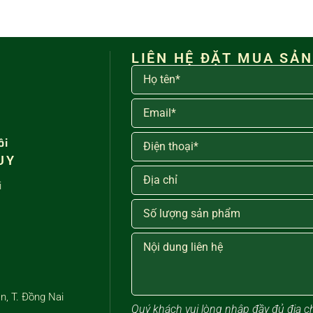
LIÊN HỆ ĐẶT MUA SẢ
ôi
UY
i
n, T. Đồng Nai
Quý khách vui lòng ​nhập đầy đủ địa