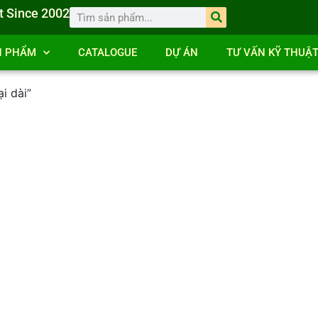
t Since 2002
N PHẨM
CATALOGUE
DỰ ÁN
TƯ VẤN KỸ THUẬ
i dài”