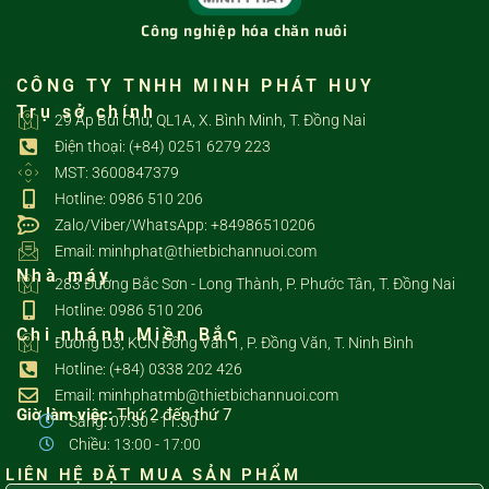
Công nghiệp hóa chăn nuôi
CÔNG TY TNHH MINH PHÁT HUY
Trụ sở chính
29 Ấp Bùi Chu, QL1A, X. Bình Minh, T. Đồng Nai
Điện thoại: (+84) 0251 6279 223
MST: 3600847379
Hotline: 0986 510 206
Zalo/Viber/WhatsApp: +84986510206
Email: minhphat@thietbichannuoi.com
Nhà máy
283 Đường Bắc Sơn - Long Thành, P. Phước Tân, T. Đồng Nai
Hotline: 0986 510 206
Chi nhánh Miền Bắc
Đường D3, KCN Đồng Văn 1, P. Đồng Văn, T. Ninh Bình
Hotline: (+84) 0338 202 426
Email: minhphatmb@thietbichannuoi.com
Giờ làm việc:
Thứ 2 đến thứ 7
Sáng: 07:30 - 11:30
Chiều: 13:00 - 17:00
LIÊN HỆ ĐẶT MUA SẢN PHẨM