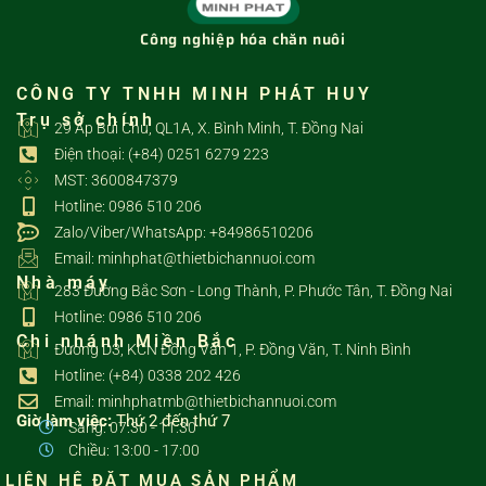
Công nghiệp hóa chăn nuôi
CÔNG TY TNHH MINH PHÁT HUY
Trụ sở chính
29 Ấp Bùi Chu, QL1A, X. Bình Minh, T. Đồng Nai
Điện thoại: (+84) 0251 6279 223
MST: 3600847379
Hotline: 0986 510 206
Zalo/Viber/WhatsApp: +84986510206
Email: minhphat@thietbichannuoi.com
Nhà máy
283 Đường Bắc Sơn - Long Thành, P. Phước Tân, T. Đồng Nai
Hotline: 0986 510 206
Chi nhánh Miền Bắc
Đường D3, KCN Đồng Văn 1, P. Đồng Văn, T. Ninh Bình
Hotline: (+84) 0338 202 426
Email: minhphatmb@thietbichannuoi.com
Giờ làm việc:
Thứ 2 đến thứ 7
Sáng: 07:30 - 11:30
Chiều: 13:00 - 17:00
LIÊN HỆ ĐẶT MUA SẢN PHẨM