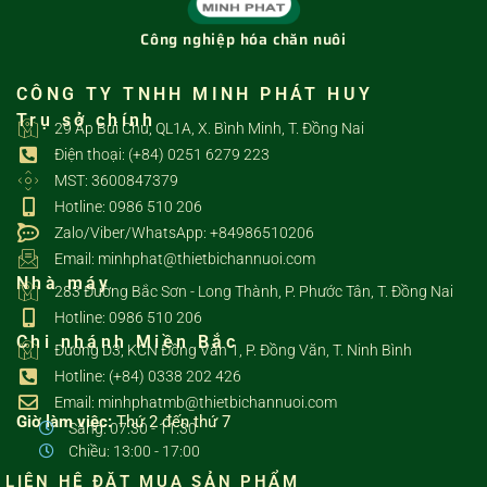
Công nghiệp hóa chăn nuôi
CÔNG TY TNHH MINH PHÁT HUY
Trụ sở chính
29 Ấp Bùi Chu, QL1A, X. Bình Minh, T. Đồng Nai
Điện thoại: (+84) 0251 6279 223
MST: 3600847379
Hotline: 0986 510 206
Zalo/Viber/WhatsApp: +84986510206
Email: minhphat@thietbichannuoi.com
Nhà máy
283 Đường Bắc Sơn - Long Thành, P. Phước Tân, T. Đồng Nai
Hotline: 0986 510 206
Chi nhánh Miền Bắc
Đường D3, KCN Đồng Văn 1, P. Đồng Văn, T. Ninh Bình
Hotline: (+84) 0338 202 426
Email: minhphatmb@thietbichannuoi.com
Giờ làm việc:
Thứ 2 đến thứ 7
Sáng: 07:30 - 11:30
Chiều: 13:00 - 17:00
LIÊN HỆ ĐẶT MUA SẢN PHẨM