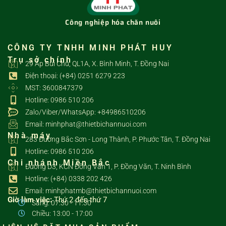
Công nghiệp hóa chăn nuôi
CÔNG TY TNHH MINH PHÁT HUY
Trụ sở chính
29 Ấp Bùi Chu, QL1A, X. Bình Minh, T. Đồng Nai
Điện thoại: (+84) 0251 6279 223
MST: 3600847379
Hotline: 0986 510 206
Zalo/Viber/WhatsApp: +84986510206
Email: minhphat@thietbichannuoi.com
Nhà máy
283 Đường Bắc Sơn - Long Thành, P. Phước Tân, T. Đồng Nai
Hotline: 0986 510 206
Chi nhánh Miền Bắc
Đường D3, KCN Đồng Văn 1, P. Đồng Văn, T. Ninh Bình
Hotline: (+84) 0338 202 426
Email: minhphatmb@thietbichannuoi.com
Giờ làm việc:
Thứ 2 đến thứ 7
Sáng: 07:30 - 11:30
Chiều: 13:00 - 17:00