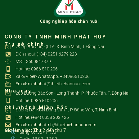
Công nghiệp hóa chăn nuôi
CÔNG TY TNHH MINH PHÁT HUY
Trụ sở chính
29 Ấp Bùi Chu, QL1A, X. Bình Minh, T. Đồng Nai
Điện thoại: (+84) 0251 6279 223
MST: 3600847379
Hotline: 0986 510 206
Zalo/Viber/WhatsApp: +84986510206
Email: minhphat@thietbichannuoi.com
Nhà máy
283 Đường Bắc Sơn - Long Thành, P. Phước Tân, T. Đồng Nai
Hotline: 0986 510 206
Chi nhánh Miền Bắc
Đường D3, KCN Đồng Văn 1, P. Đồng Văn, T. Ninh Bình
Hotline: (+84) 0338 202 426
Email: minhphatmb@thietbichannuoi.com
Giờ làm việc:
Thứ 2 đến thứ 7
Sáng: 07:30 - 11:30
Chiều: 13:00 - 17:00