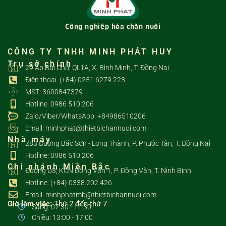
Công nghiệp hóa chăn nuôi
CÔNG TY TNHH MINH PHÁT HUY
Trụ sở chính
29 Ấp Bùi Chu, QL1A, X. Bình Minh, T. Đồng Nai
Điện thoại: (+84) 0251 6279 223
MST: 3600847379
Hotline: 0986 510 206
Zalo/Viber/WhatsApp: +84986510206
Email: minhphat@thietbichannuoi.com
Nhà máy
283 Đường Bắc Sơn - Long Thành, P. Phước Tân, T. Đồng Nai
Hotline: 0986 510 206
Chi nhánh Miền Bắc
Đường D3, KCN Đồng Văn 1, P. Đồng Văn, T. Ninh Bình
Hotline: (+84) 0338 202 426
Email: minhphatmb@thietbichannuoi.com
Giờ làm việc:
Thứ 2 đến thứ 7
Sáng: 07:30 - 11:30
Chiều: 13:00 - 17:00