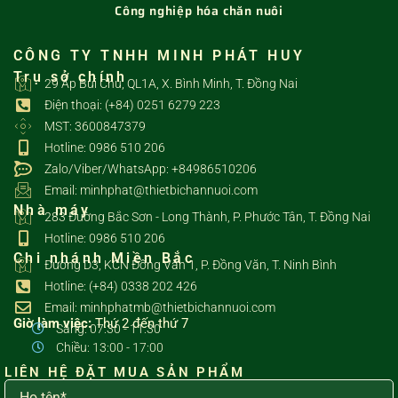
Công nghiệp hóa chăn nuôi
CÔNG TY TNHH MINH PHÁT HUY
Trụ sở chính
29 Ấp Bùi Chu, QL1A, X. Bình Minh, T. Đồng Nai
Điện thoại: (+84) 0251 6279 223
MST: 3600847379
Hotline: 0986 510 206
Zalo/Viber/WhatsApp: +84986510206
Email: minhphat@thietbichannuoi.com
Nhà máy
283 Đường Bắc Sơn - Long Thành, P. Phước Tân, T. Đồng Nai
Hotline: 0986 510 206
Chi nhánh Miền Bắc
Đường D3, KCN Đồng Văn 1, P. Đồng Văn, T. Ninh Bình
Hotline: (+84) 0338 202 426
Email: minhphatmb@thietbichannuoi.com
Giờ làm việc:
Thứ 2 đến thứ 7
Sáng: 07:30 - 11:30
Chiều: 13:00 - 17:00
LIÊN HỆ ĐẶT MUA SẢN PHẨM