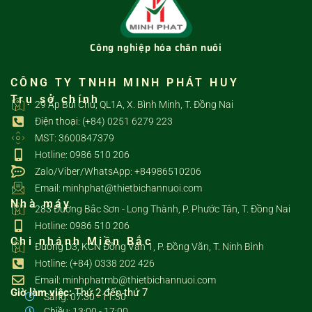
Công nghiệp hóa chăn nuôi
CÔNG TY TNHH MINH PHÁT HUY
Trụ sở chính
29 Ấp Bùi Chu, QL1A, X. Bình Minh, T. Đồng Nai
Điện thoại: (+84) 0251 6279 223
MST: 3600847379
Hotline: 0986 510 206
Zalo/Viber/WhatsApp: +84986510206
Email: minhphat@thietbichannuoi.com
Nhà máy
283 Đường Bắc Sơn - Long Thành, P. Phước Tân, T. Đồng Nai
Hotline: 0986 510 206
Chi nhánh Miền Bắc
Đường D3, KCN Đồng Văn 1, P. Đồng Văn, T. Ninh Bình
Hotline: (+84) 0338 202 426
Email: minhphatmb@thietbichannuoi.com
Giờ làm việc:
Thứ 2 đến thứ 7
Sáng: 07:30 - 11:30
Chiều: 13:00 - 17:00