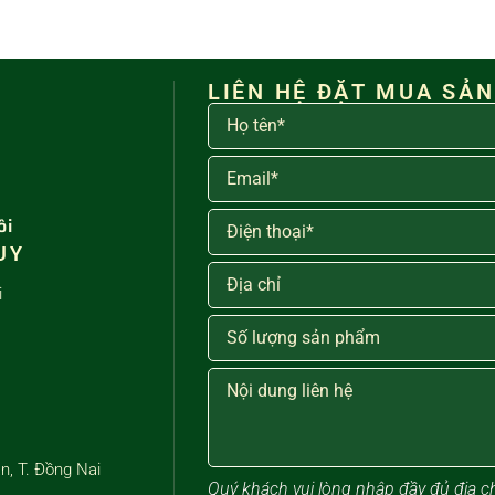
LIÊN HỆ ĐẶT MUA SẢ
ôi
UY
i
n, T. Đồng Nai
Quý khách vui lòng ​nhập đầy đủ địa