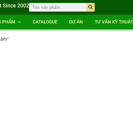
t Since 2002
N PHẨM
CATALOGUE
DỰ ÁN
TƯ VẤN KỸ THUẬ
cám”