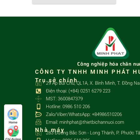
Công nghiệp hóa chăn nu
CÔNG TY TNHH MINH PHÁT H
Trụ sở chính
29 Ấp Bùi Chu, QL1A, X. Bình Minh, T. Đồng Na
Điện thoại: (+84) 0251 6279 223
MST: 3600847379
Hotline: 0986 510 206
Zalo/Viber/WhatsApp: +84986510206
Email: minhphat@thietbichannuoi.com
Home
Nhà máy
283 Đường Bắc Sơn - Long Thành, P. Phước Tâ
Chỉ đường