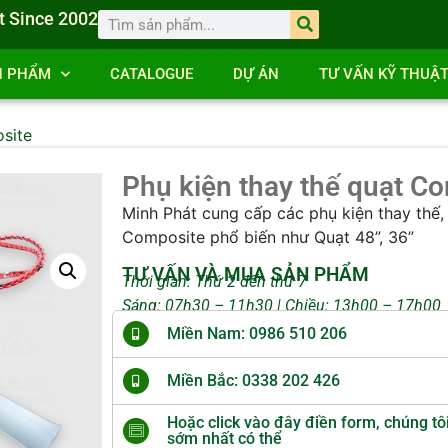
t Since 2002
N PHẨM
CATALOGUE
DỰ ÁN
TƯ VẤN KỸ THUẬ
site
Phụ kiện thay thế quạt C
Minh Phát cung cấp các phụ kiện thay thế
Composite phổ biến như Quạt 48”, 36”
TƯ VẤN VÀ MUA SẢN PHẨM
Thời gian: Thứ 2 đến thứ 7
Sáng: 07h30 – 11h30 | Chiều: 13h00 – 17h00
Miền Nam: 0986 510 206
Miền Bắc: 0338 202 426
Hoặc click vào đây điền form, chúng tô
sớm nhất có thể