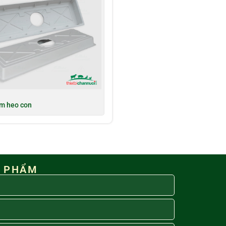
m heo con
N PHẨM