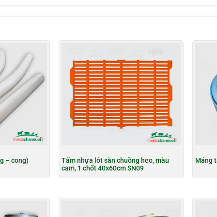
g – cong)
Tấm nhựa lót sàn chuồng heo, màu
Máng t
cam, 1 chốt 40x60cm SN09