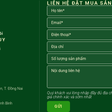
LIÊN HỆ ĐẶT MUA SẢ
ôi
UY
i
n, T. Đồng Nai
Quý khách vui lòng ​nhập đầy đủ địa
giá chính xác và sớm nhất
inh Bình