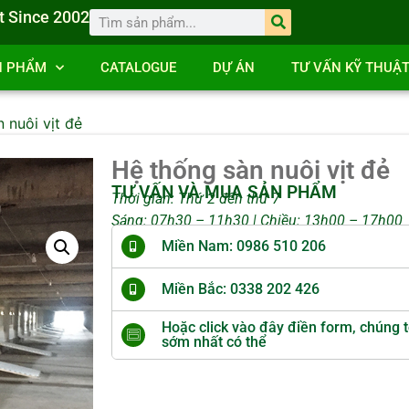
t Since 2002
N PHẨM
CATALOGUE
DỰ ÁN
TƯ VẤN KỸ THUẬ
 nuôi vịt đẻ
Hệ thống sàn nuôi vịt đẻ
TƯ VẤN VÀ MUA SẢN PHẨM
Thời gian: Thứ 2 đến thứ 7
Sáng: 07h30 – 11h30 | Chiều: 13h00 – 17h00
Miền Nam: 0986 510 206
Miền Bắc: 0338 202 426
Hoặc click vào đây điền form, chúng t
sớm nhất có thể