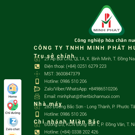
Công nghiệp hóa chăn nu
CÔNG TY TNHH MINH PHÁT H
Trụ sở chính
29 Ấp Bùi Chu, QL1A, X. Bình Minh, T. Đồng Na
Điện thoại: (+84) 0251 6279 223
MST: 3600847379
Hotline: 0986 510 206
Zalo/Viber/WhatsApp: +84986510206
Email: minhphat@thietbichannuoi.com
Home
Nhà máy
283 Đường Bắc Sơn - Long Thành, P. Phước Tâ
Chỉ đường
Hotline: 0986 510 206
Chi nhánh Miền Bắc
Đường D3, KCN Đồng Văn 1, P. Đồng Văn, T. N
Zalo chat
Hotline: (+84) 0338 202 426