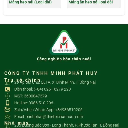
Máng heo nái (Loại dài)
Máng ăn heo nái loại dài
Công nghiệp hóa chăn nuôi
CÔNG TY TNHH MINH PHÁT HUY
Trụ sở chính
29 Ấp Bùi Chu, QL1A, X. Bình Minh, T. Đồng Nai
Điện thoại: (+84) 0251 6279 223
MST: 3600847379
Hotline: 0986 510 206
Zalo/Viber/WhatsApp: +84986510206
Email: minhphat@thietbichannuoi.com
Nhà máy
283 Đường Bắc Sơn - Long Thành, P. Phước Tân, T. Đồng Nai