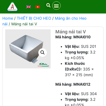
Home
/
THIẾT BỊ CHO HEO
/
Máng ăn cho Heo
nái
/ Máng nái tai V
Máng nái tai V
Mã hàng: MNAI010
Vật liệu:
SUS 201
Trọng lượng:
3.2
kg ±0.05%
Kích thước
(DxRxC):
335 x
317 x 215 (mm)
Mã hàng: MNAI012
Vật liệu:
SUS 304
Trọng lượng:
3.2
kg ±0.05%