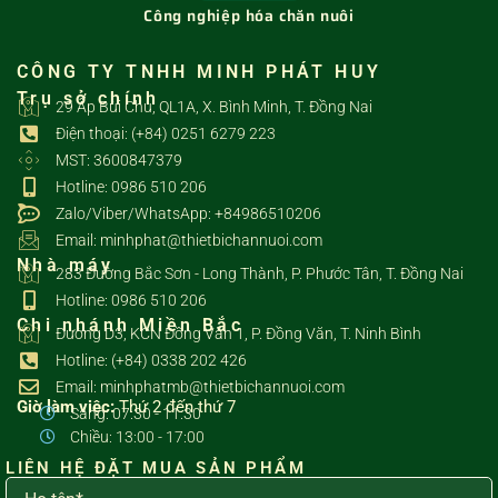
Công nghiệp hóa chăn nuôi
CÔNG TY TNHH MINH PHÁT HUY
Trụ sở chính
29 Ấp Bùi Chu, QL1A, X. Bình Minh, T. Đồng Nai
Điện thoại: (+84) 0251 6279 223
MST: 3600847379
Hotline: 0986 510 206
Zalo/Viber/WhatsApp: +84986510206
Email: minhphat@thietbichannuoi.com
Nhà máy
283 Đường Bắc Sơn - Long Thành, P. Phước Tân, T. Đồng Nai
Hotline: 0986 510 206
Chi nhánh Miền Bắc
Đường D3, KCN Đồng Văn 1, P. Đồng Văn, T. Ninh Bình
Hotline: (+84) 0338 202 426
Email: minhphatmb@thietbichannuoi.com
Giờ làm việc:
Thứ 2 đến thứ 7
Sáng: 07:30 - 11:30
Chiều: 13:00 - 17:00
LIÊN HỆ ĐẶT MUA SẢN PHẨM