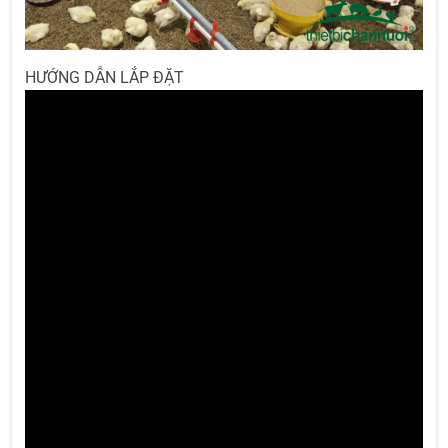
HƯỚNG DẪN LẮP ĐẶT