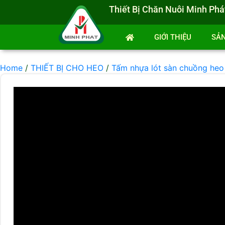
Thiết Bị Chăn Nuôi Minh Phá
GIỚI THIỆU
SẢ
Home
/
THIẾT BỊ CHO HEO
/
Tấm nhựa lót sàn chuồng heo