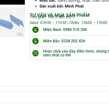
Màu sắc:
Xanh dương, hoặc theo đơn
Sản xuất bởi: Minh Phát
TƯ VẤN VÀ MUA SẢN PHẨM
Thời gian: Thứ 2 đến thứ 7
Sáng: 07h30 – 11h30 | Chiều: 13h00 – 17h00
Miền Nam: 0986 510 206
Miền Bắc: 0338 202 426
Hoặc click vào đây điền form, chúng t
sớm nhất có thể