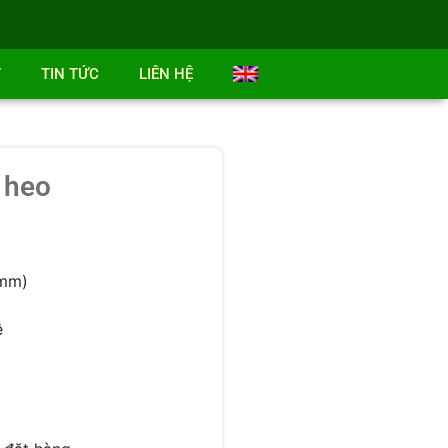
T
TIN TỨC
LIÊN HỆ
 heo
mm)
ê