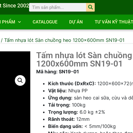
t Since 2002
N PHẨM
CATALOGUE
DỰ ÁN
TƯ VẤN KỸ THUẬ
/ Tấm nhựa lót Sàn chuồng heo 1200x600mm SN19-01
Tấm nhựa lót Sàn chuồng
1200x600mm SN19-01
Mã hàng: SN19-01
Kích thước (DxRxC):
1200x600x72(
Vật liệu:
Nhựa PP
Ứng dụng:
sàn heo cai sữa, cừu và d
Tải trọng:
100kg
Trọng lượng:
6.0 kg ±2%
Rãnh thoát:
12mm
Biến dạng uốn:
< 5mm/100kg