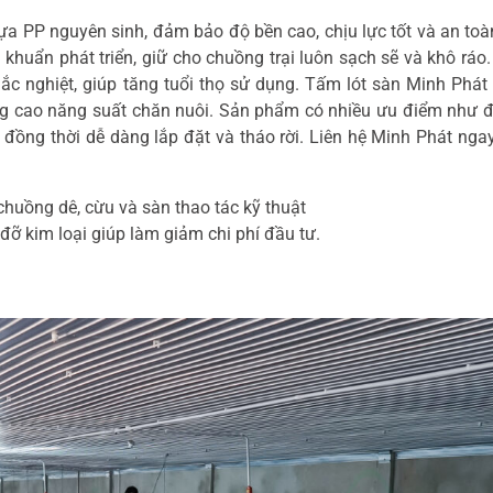
 PP nguyên sinh, đảm bảo độ bền cao, chịu lực tốt và an toàn 
khuẩn phát triển, giữ cho chuồng trại luôn sạch sẽ và khô rá
c nghiệt, giúp tăng tuổi thọ sử dụng. Tấm lót sàn Minh Phát
ng cao năng suất chăn nuôi. Sản phẩm có nhiều ưu điểm như độ
, đồng thời dễ dàng lắp đặt và tháo rời. Liên hệ Minh Phát n
uồng dê, cừu và sàn thao tác kỹ thuật
ỡ kim loại giúp làm giảm chi phí đầu tư.