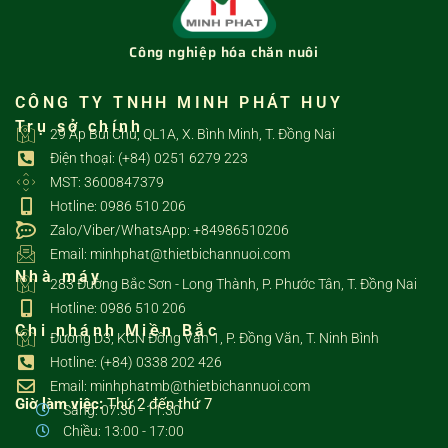
Công nghiệp hóa chăn nuôi
CÔNG TY TNHH MINH PHÁT HUY
Trụ sở chính
29 Ấp Bùi Chu, QL1A, X. Bình Minh, T. Đồng Nai
Điện thoại: (+84) 0251 6279 223
MST: 3600847379
Hotline: 0986 510 206
Zalo/Viber/WhatsApp: +84986510206
Email: minhphat@thietbichannuoi.com
Nhà máy
283 Đường Bắc Sơn - Long Thành, P. Phước Tân, T. Đồng Nai
Hotline: 0986 510 206
Chi nhánh Miền Bắc
Đường D3, KCN Đồng Văn 1, P. Đồng Văn, T. Ninh Bình
Hotline: (+84) 0338 202 426
Email: minhphatmb@thietbichannuoi.com
Giờ làm việc:
Thứ 2 đến thứ 7
Sáng: 07:30 - 11:30
Chiều: 13:00 - 17:00