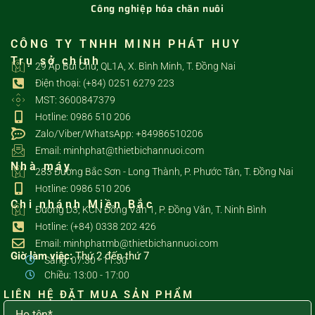
Công nghiệp hóa chăn nuôi
CÔNG TY TNHH MINH PHÁT HUY
Trụ sở chính
29 Ấp Bùi Chu, QL1A, X. Bình Minh, T. Đồng Nai
Điện thoại: (+84) 0251 6279 223
MST: 3600847379
Hotline: 0986 510 206
Zalo/Viber/WhatsApp: +84986510206
Email: minhphat@thietbichannuoi.com
Nhà máy
283 Đường Bắc Sơn - Long Thành, P. Phước Tân, T. Đồng Nai
Hotline: 0986 510 206
Chi nhánh Miền Bắc
Đường D3, KCN Đồng Văn 1, P. Đồng Văn, T. Ninh Bình
Hotline: (+84) 0338 202 426
Email: minhphatmb@thietbichannuoi.com
Giờ làm việc:
Thứ 2 đến thứ 7
Sáng: 07:30 - 11:30
Chiều: 13:00 - 17:00
LIÊN HỆ ĐẶT MUA SẢN PHẨM