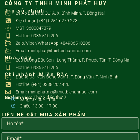
CÔNG TY TNHH MINH PHÁT HUY
Trụ sở chính
29 Ấp Bùi Chu, QL1A, X. Bình Minh, T. Đồng Nai
Điện thoại: (+84) 0251 6279 223
MST: 3600847379
Hotline: 0986 510 206
Zalo/Viber/WhatsApp: +84986510206
Email: minhphat@thietbichannuoi.com
Nhà máy
283 Đường Bắc Sơn - Long Thành, P. Phước Tân, T. Đồng Nai
Hotline: 0986 510 206
Chi nhánh Miền Bắc
Đường D3, KCN Đồng Văn 1, P. Đồng Văn, T. Ninh Bình
Hotline: (+84) 0338 202 426
Email: minhphatmb@thietbichannuoi.com
Giờ làm việc:
Thứ 2 đến thứ 7
Sáng: 07:30 - 11:30
Chiều: 13:00 - 17:00
LIÊN HỆ ĐẶT MUA SẢN PHẨM