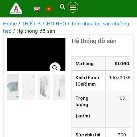
Home
/
THIẾT BỊ CHO HEO
/
Tấm nhựa lót sàn chuồng
heo
/ Hệ thống đỡ sàn
Hệ thống đỡ sàn
Mã hàng
KL060
Kích thước
100×30×5.5
(CxR)mm
Trọng
1.3
lượng
(kg/m)
Sức chịu tải
300