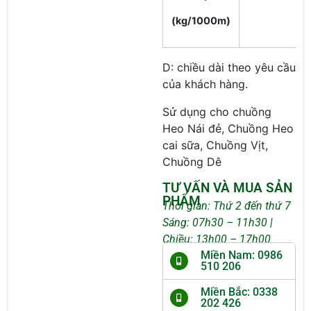
(kg/1000m)
D: chiều dài theo yêu cầu
của khách hàng.
Sử dụng cho chuồng
Heo Nái đẻ, Chuồng Heo
cai sữa, Chuồng Vịt,
Chuồng Dê
TƯ VẤN VÀ MUA SẢN
PHẨM
Thời gian: Thứ 2 đến thứ 7
Sáng: 07h30 – 11h30 |
Chiều: 13h00 – 17h00
Miền Nam: 0986
510 206
Miền Bắc: 0338
202 426