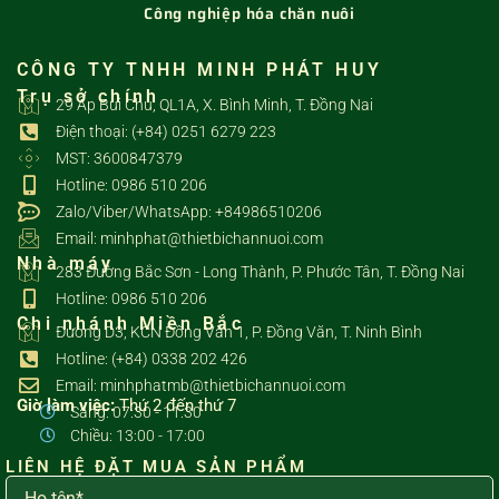
Công nghiệp hóa chăn nuôi
CÔNG TY TNHH MINH PHÁT HUY
Trụ sở chính
29 Ấp Bùi Chu, QL1A, X. Bình Minh, T. Đồng Nai
Điện thoại: (+84) 0251 6279 223
MST: 3600847379
Hotline: 0986 510 206
Zalo/Viber/WhatsApp: +84986510206
Email: minhphat@thietbichannuoi.com
Nhà máy
283 Đường Bắc Sơn - Long Thành, P. Phước Tân, T. Đồng Nai
Hotline: 0986 510 206
Chi nhánh Miền Bắc
Đường D3, KCN Đồng Văn 1, P. Đồng Văn, T. Ninh Bình
Hotline: (+84) 0338 202 426
Email: minhphatmb@thietbichannuoi.com
Giờ làm việc:
Thứ 2 đến thứ 7
Sáng: 07:30 - 11:30
Chiều: 13:00 - 17:00
LIÊN HỆ ĐẶT MUA SẢN PHẨM