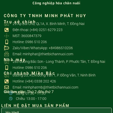
Công nghiệp hóa chăn nuôi
CÔNG TY TNHH MINH PHÁT HUY
Trụ sở chính
29 Ấp Bùi Chu, QL1A, X. Bình Minh, T. Đồng Nai
Điện thoại: (+84) 0251 6279 223
MST: 3600847379
Hotline: 0986 510 206
Zalo/Viber/WhatsApp: +84986510206
Email: minhphat@thietbichannuoi.com
Nhà máy
283 Đường Bắc Sơn - Long Thành, P. Phước Tân, T. Đồng Nai
Hotline: 0986 510 206
Chi nhánh Miền Bắc
Đường D3, KCN Đồng Văn 1, P. Đồng Văn, T. Ninh Bình
Hotline: (+84) 0338 202 426
Email: minhphatmb@thietbichannuoi.com
Giờ làm việc:
Thứ 2 đến thứ 7
Sáng: 07:30 - 11:30
Chiều: 13:00 - 17:00
LIÊN HỆ ĐẶT MUA SẢN PHẨM