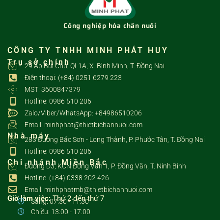
Công nghiệp hóa chăn nuôi
CÔNG TY TNHH MINH PHÁT HUY
Trụ sở chính
29 Ấp Bùi Chu, QL1A, X. Bình Minh, T. Đồng Nai
Điện thoại: (+84) 0251 6279 223
MST: 3600847379
Hotline: 0986 510 206
Zalo/Viber/WhatsApp: +84986510206
Email: minhphat@thietbichannuoi.com
Nhà máy
283 Đường Bắc Sơn - Long Thành, P. Phước Tân, T. Đồng Nai
Hotline: 0986 510 206
Chi nhánh Miền Bắc
Đường D3, KCN Đồng Văn 1, P. Đồng Văn, T. Ninh Bình
Hotline: (+84) 0338 202 426
Email: minhphatmb@thietbichannuoi.com
Giờ làm việc:
Thứ 2 đến thứ 7
Sáng: 07:30 - 11:30
Chiều: 13:00 - 17:00