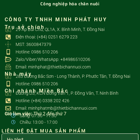
Công nghiệp hóa chăn nuôi
CÔNG TY TNHH MINH PHÁT HUY
Trụ sở chính
29 Ấp Bùi Chu, QL1A, X. Bình Minh, T. Đồng Nai
Điện thoại: (+84) 0251 6279 223
MST: 3600847379
Hotline: 0986 510 206
Zalo/Viber/WhatsApp: +84986510206
Email: minhphat@thietbichannuoi.com
Nhà máy
283 Đường Bắc Sơn - Long Thành, P. Phước Tân, T. Đồng Nai
Hotline: 0986 510 206
Chi nhánh Miền Bắc
Đường D3, KCN Đồng Văn 1, P. Đồng Văn, T. Ninh Bình
Hotline: (+84) 0338 202 426
Email: minhphatmb@thietbichannuoi.com
Giờ làm việc:
Thứ 2 đến thứ 7
Sáng: 07:30 - 11:30
Chiều: 13:00 - 17:00
LIÊN HỆ ĐẶT MUA SẢN PHẨM