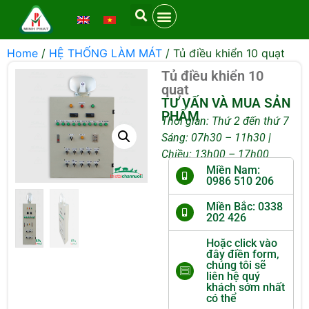
Home
/
HỆ THỐNG LÀM MÁT
/ Tủ điều khiển 10 quạt
Tủ điều khiển 10
quạt
TƯ VẤN VÀ MUA SẢN
PHẨM
Thời gian: Thứ 2 đến thứ 7
Sáng: 07h30 – 11h30 |
Chiều: 13h00 – 17h00
Miền Nam:
0986 510 206
Miền Bắc: 0338
202 426
Hoặc click vào
đây điền form,
chúng tôi sẽ
liên hệ quý
khách sớm nhất
có thể