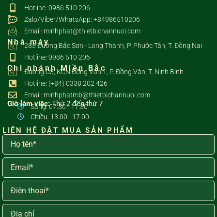
Hotline: 0986 510 206
Zalo/Viber/WhatsApp: +84986510206
Email: minhphat@thietbichannuoi.com
Nhà máy
283 Đường Bắc Sơn - Long Thành, P. Phước Tân, T. Đồng Nai
Hotline: 0986 510 206
Chi nhánh Miền Bắc
Đường D3, KCN Đồng Văn 1, P. Đồng Văn, T. Ninh Bình
Hotline: (+84) 0338 202 426
Email: minhphatmb@thietbichannuoi.com
Giờ làm việc:
Thứ 2 đến thứ 7
Sáng: 07:30 - 11:30
Chiều: 13:00 - 17:00
LIÊN HỆ ĐẶT MUA SẢN PHẨM