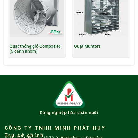
Quạt thông gió Composite
Quạt Munters
(3 cánh nhôm)
Công nghiệp hóa chăn nuôi
CÔNG TY TNHH MINH PHÁT HUY
Trụ sở chính
29 Ấp Bùi Chu, QL1A, X. Bình Minh, T. Đồng Nai