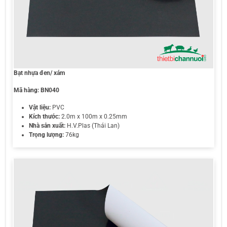
Bạt nhựa đen/ xám
Mã hàng:
BN040
Vật liệu:
PVC
Kích thước:
2.0m x 100m x 0.25mm
Nhà sản xuất:
H.V.Plas (Thái Lan)
Trọng lượng:
76kg