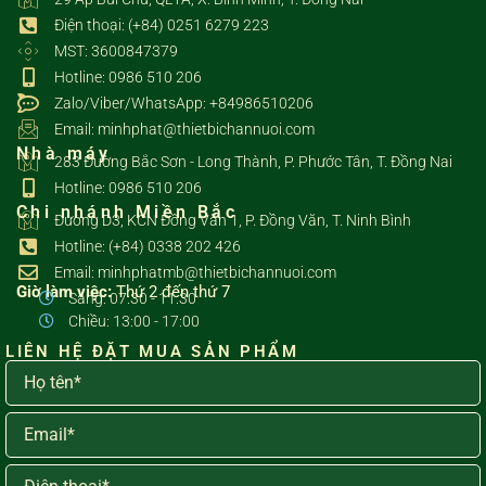
Điện thoại: (+84) 0251 6279 223
MST: 3600847379
Hotline: 0986 510 206
Zalo/Viber/WhatsApp: +84986510206
Email: minhphat@thietbichannuoi.com
Nhà máy
283 Đường Bắc Sơn - Long Thành, P. Phước Tân, T. Đồng Nai
Hotline: 0986 510 206
Chi nhánh Miền Bắc
Đường D3, KCN Đồng Văn 1, P. Đồng Văn, T. Ninh Bình
Hotline: (+84) 0338 202 426
Email: minhphatmb@thietbichannuoi.com
Giờ làm việc:
Thứ 2 đến thứ 7
Sáng: 07:30 - 11:30
Chiều: 13:00 - 17:00
LIÊN HỆ ĐẶT MUA SẢN PHẨM