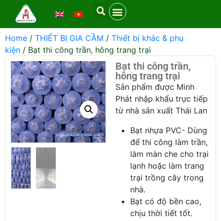
Home
/
THIẾT BỊ GIA CẦM
/
Thiết bị khác & phụ
kiện
/ Bạt thi công trần, hông trang trại
Bạt thi công trần,
hông trang trại
Sản phẩm được Minh
Phát nhập khẩu trực tiếp
từ nhà sản xuất Thái Lan
Bạt nhựa PVC- Dùng
để thi công làm trần,
làm màn che cho trại
lạnh hoặc làm trang
trại trồng cây trong
nhà.
Bạt có độ bền cao,
chịu thời tiết tốt.