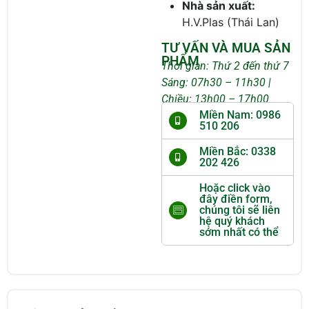
Nhà sản xuất:
H.V.Plas (Thái Lan)
TƯ VẤN VÀ MUA SẢN
PHẨM
Thời gian: Thứ 2 đến thứ 7
Sáng: 07h30 – 11h30 |
Chiều: 13h00 – 17h00
Miền Nam: 0986
510 206
Miền Bắc: 0338
202 426
Hoặc click vào
đây điền form,
chúng tôi sẽ liên
hệ quý khách
sớm nhất có thể