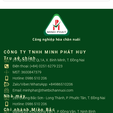
Công nghiệp hóa chăn nuôi
CÔNG TY TNHH MINH PHÁT HUY
Trụ sở chính
29 Ấp Bùi Chu, QL1A, X. Bình Minh, T. Đồng Nai
Điện thoại: (+84) 0251 6279 223
MST: 3600847379
Hotline: 0986 510 206
Zalo/Viber/WhatsApp: +84986510206
Email: minhphat@thietbichannuoi.com
Nhà máy
283 Đường Bắc Sơn - Long Thành, P. Phước Tân, T. Đồng Nai
Hotline: 0986 510 206
Chi nhánh Miền Bắc
Đường D3, KCN Đồng Văn 1, P. Đồng Văn, T. Ninh Bình