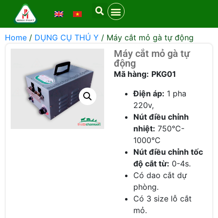
Home
/
DỤNG CỤ THÚ Y
/ Máy cắt mỏ gà tự động
Máy cắt mỏ gà tự
động
Mã hàng:
PKG01
Điện áp:
1 pha
220v,
Nút điều chỉnh
nhiệt:
750°C-
1000°C
Nút điều chỉnh tốc
độ cắt từ:
0-4s.
Có dao cắt dự
phòng.
Có 3 size lỗ cắt
mỏ.