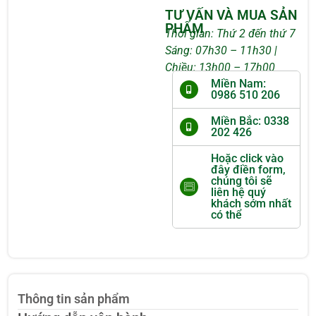
TƯ VẤN VÀ MUA SẢN
PHẨM
Thời gian: Thứ 2 đến thứ 7
Sáng: 07h30 – 11h30 |
Chiều: 13h00 – 17h00
Miền Nam:
0986 510 206
Miền Bắc: 0338
202 426
Hoặc click vào
đây điền form,
chúng tôi sẽ
liên hệ quý
khách sớm nhất
có thể
Thông tin sản phẩm