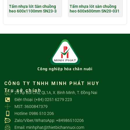
Tấm nhựa lót Sàn chuồng
Tấm nhựa lót sàn chuồng
heo 600x1100mm SN23-3
heo 600x600mm SN20-031
Công nghiệp hóa chăn nuôi
CÔNG TY TNHH MINH PHÁT HUY
Trụ sở chính
29 Ấp Bùi Chu, QL1A, X. Bình Minh, T. Đồng Nai
Điện thoại: (+84) 0251 6279 223
MST: 3600847379
Hotline: 0986 510 206
Zalo/Viber/WhatsApp: +84986510206
Email: minhphat@thietbichannuoi.com