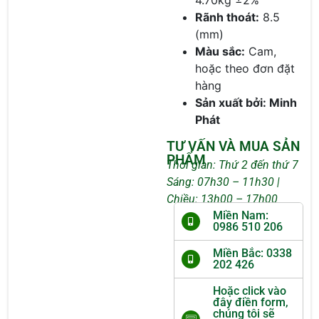
4.70kg ±2%
Rãnh thoát:
8.5
(mm)
Màu sắc:
Cam,
hoặc theo đơn đặt
hàng
Sản xuất bởi: Minh
Phát
TƯ VẤN VÀ MUA SẢN
PHẨM
Thời gian: Thứ 2 đến thứ 7
Sáng: 07h30 – 11h30 |
Chiều: 13h00 – 17h00
Miền Nam:
0986 510 206
Miền Bắc: 0338
202 426
Hoặc click vào
đây điền form,
chúng tôi sẽ