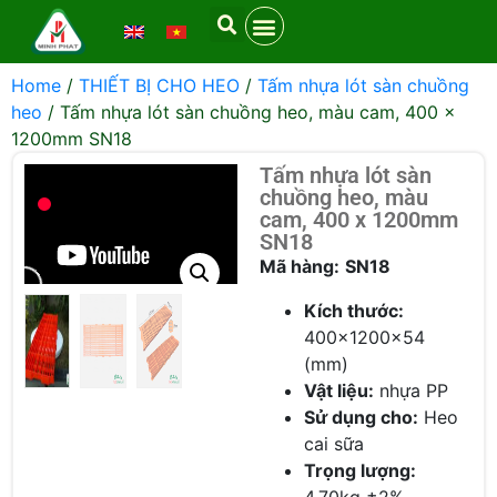
Home
/
THIẾT BỊ CHO HEO
/
Tấm nhựa lót sàn chuồng
heo
/ Tấm nhựa lót sàn chuồng heo, màu cam, 400 x
1200mm SN18
Tấm nhựa lót sàn
chuồng heo, màu
cam, 400 x 1200mm
SN18
Mã hàng:
SN18
Kích thước:
400×1200×54
(mm)
Vật liệu:
nhựa PP
Sử dụng cho:
Heo
cai sữa
Trọng lượng: