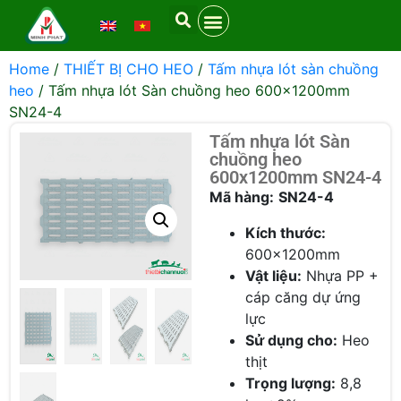
Home
/
THIẾT BỊ CHO HEO
/
Tấm nhựa lót sàn chuồng
heo
/ Tấm nhựa lót Sàn chuồng heo 600x1200mm
SN24-4
Tấm nhựa lót Sàn
chuồng heo
600x1200mm SN24-4
Mã hàng:
SN24-4
Kích thước:
600x1200mm
Vật liệu:
Nhựa PP +
cáp căng dự ứng
lực
Sử dụng cho:
Heo
thịt
Trọng lượng:
8,8