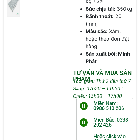
kg ±2%
Sức chịu tải:
350kg
Rãnh thoát:
20
(mm)
Màu sắc:
Xám,
hoặc theo đơn đặt
hàng
Sản xuất bởi: Minh
Phát
TƯ VẤN VÀ MUA SẢN
PHẨM
Thời gian: Thứ 2 đến thứ 7
Sáng: 07h30 – 11h30 |
Chiều: 13h00 – 17h00
Miền Nam:
0986 510 206
Miền Bắc: 0338
202 426
Hoặc click vào