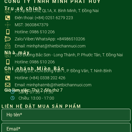
CÔNG TY TNHH MINH PHÁT HUY
Trụ sở chính
29 Ấp Bùi Chu, QL1A, X. Bình Minh, T. Đồng Nai
Điện thoại: (+84) 0251 6279 223
MST: 3600847379
Hotline: 0986 510 206
Zalo/Viber/WhatsApp: +84986510206
Email: minhphat@thietbichannuoi.com
Nhà máy
283 Đường Bắc Sơn - Long Thành, P. Phước Tân, T. Đồng Nai
Hotline: 0986 510 206
Chi nhánh Miền Bắc
Đường D3, KCN Đồng Văn 1, P. Đồng Văn, T. Ninh Bình
Hotline: (+84) 0338 202 426
Email: minhphatmb@thietbichannuoi.com
Giờ làm việc:
Thứ 2 đến thứ 7
Sáng: 07:30 - 11:30
Chiều: 13:00 - 17:00
LIÊN HỆ ĐẶT MUA SẢN PHẨM