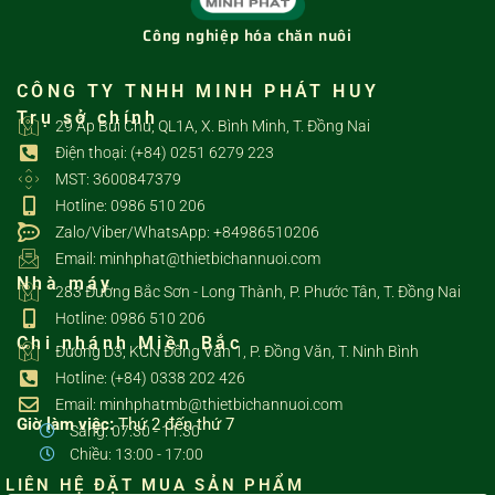
Công nghiệp hóa chăn nuôi
CÔNG TY TNHH MINH PHÁT HUY
Trụ sở chính
29 Ấp Bùi Chu, QL1A, X. Bình Minh, T. Đồng Nai
Điện thoại: (+84) 0251 6279 223
MST: 3600847379
Hotline: 0986 510 206
Zalo/Viber/WhatsApp: +84986510206
Email: minhphat@thietbichannuoi.com
Nhà máy
283 Đường Bắc Sơn - Long Thành, P. Phước Tân, T. Đồng Nai
Hotline: 0986 510 206
Chi nhánh Miền Bắc
Đường D3, KCN Đồng Văn 1, P. Đồng Văn, T. Ninh Bình
Hotline: (+84) 0338 202 426
Email: minhphatmb@thietbichannuoi.com
Giờ làm việc:
Thứ 2 đến thứ 7
Sáng: 07:30 - 11:30
Chiều: 13:00 - 17:00
LIÊN HỆ ĐẶT MUA SẢN PHẨM