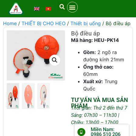
Home
/
THIẾT BỊ CHO HEO
/
Thiết bị uống
/ Bộ điều áp
Bộ điều áp
Mã hàng: HEU-PK14
Gồm:
2 ngõ ra
đường kính 21mm
Ống thở cao:
60mm
Xuất xứ:
Trung
Quốc
TƯ VẤN VÀ MUA SẢN
PHẨM
Thời gian: Thứ 2 đến thứ 7
Sáng: 07h30 – 11h30 |
Chiều: 13h00 – 17h00
Miền Nam:
0986 510 206