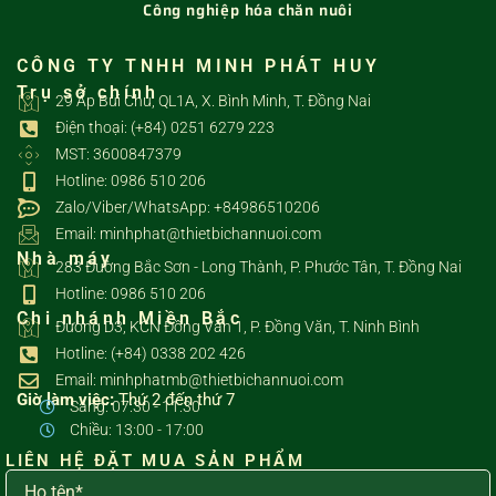
Công nghiệp hóa chăn nuôi
CÔNG TY TNHH MINH PHÁT HUY
Trụ sở chính
29 Ấp Bùi Chu, QL1A, X. Bình Minh, T. Đồng Nai
Điện thoại: (+84) 0251 6279 223
MST: 3600847379
Hotline: 0986 510 206
Zalo/Viber/WhatsApp: +84986510206
Email: minhphat@thietbichannuoi.com
Nhà máy
283 Đường Bắc Sơn - Long Thành, P. Phước Tân, T. Đồng Nai
Hotline: 0986 510 206
Chi nhánh Miền Bắc
Đường D3, KCN Đồng Văn 1, P. Đồng Văn, T. Ninh Bình
Hotline: (+84) 0338 202 426
Email: minhphatmb@thietbichannuoi.com
Giờ làm việc:
Thứ 2 đến thứ 7
Sáng: 07:30 - 11:30
Chiều: 13:00 - 17:00
LIÊN HỆ ĐẶT MUA SẢN PHẨM