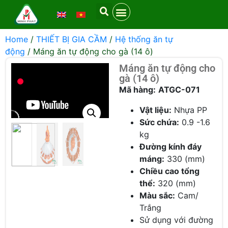
Home
/
THIẾT BỊ GIA CẦM
/
Hệ thống ăn tự
động
/ Máng ăn tự động cho gà (14 ô)
Máng ăn tự động cho
gà (14 ô)
Mã hàng:
ATGC-071
Vật liệu:
Nhựa PP
Sức chứa:
0.9 -1.6
kg
Đường kính đáy
máng:
330 (mm)
Chiều cao tổng
thể:
320 (mm)
Màu sắc:
Cam/
Trắng
Sử dụng với đường