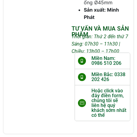
ống Ø45mm
Sản xuất: Minh
Phát
TƯ VẤN VÀ MUA SẢN
PHẨM
Thời gian: Thứ 2 đến thứ 7
Sáng: 07h30 – 11h30 |
Chiều: 13h00 – 17h00
Miền Nam:
0986 510 206
Miền Bắc: 0338
202 426
Hoặc click vào
đây điền form,
chúng tôi sẽ
liên hệ quý
khách sớm nhất
có thể