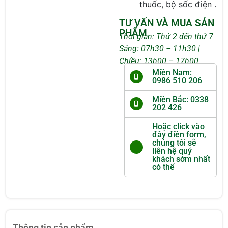
thuốc, bộ sốc điện .
TƯ VẤN VÀ MUA SẢN
PHẨM
Thời gian: Thứ 2 đến thứ 7
Sáng: 07h30 – 11h30 |
Chiều: 13h00 – 17h00
Miền Nam:
0986 510 206
Miền Bắc: 0338
202 426
Hoặc click vào
đây điền form,
chúng tôi sẽ
liên hệ quý
khách sớm nhất
có thể
Thông tin sản phẩm