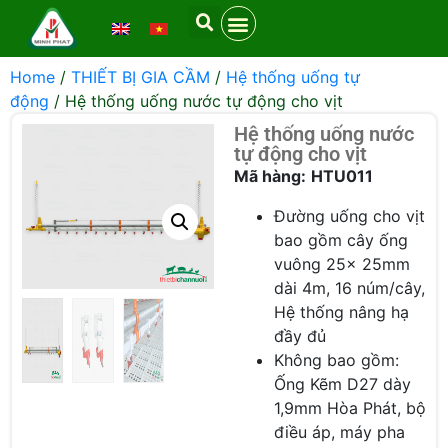
Home
/
THIẾT BỊ GIA CẦM
/
Hệ thống uống tự
động
/ Hệ thống uống nước tự động cho vịt
Hệ thống uống nước
tự động cho vịt
Mã hàng:
HTU011
Đường uống cho vịt
bao gồm cây ống
vuông 25x 25mm
dài 4m, 16 núm/cây,
Hệ thống nâng hạ
đầy đủ
Không bao gồm:
Ống Kẽm D27 dày
1,9mm Hòa Phát, bộ
điều áp, máy pha