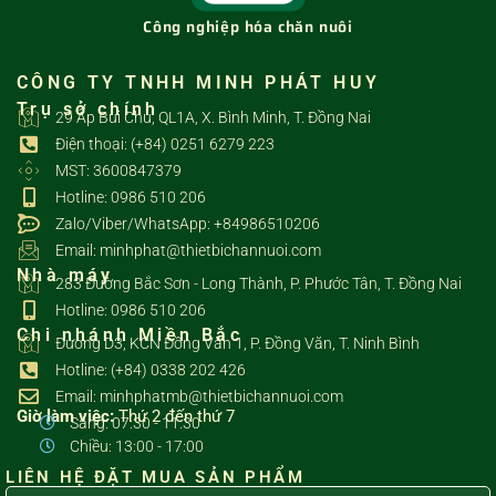
Công nghiệp hóa chăn nuôi
CÔNG TY TNHH MINH PHÁT HUY
Trụ sở chính
29 Ấp Bùi Chu, QL1A, X. Bình Minh, T. Đồng Nai
Điện thoại: (+84) 0251 6279 223
MST: 3600847379
Hotline: 0986 510 206
Zalo/Viber/WhatsApp: +84986510206
Email: minhphat@thietbichannuoi.com
Nhà máy
283 Đường Bắc Sơn - Long Thành, P. Phước Tân, T. Đồng Nai
Hotline: 0986 510 206
Chi nhánh Miền Bắc
Đường D3, KCN Đồng Văn 1, P. Đồng Văn, T. Ninh Bình
Hotline: (+84) 0338 202 426
Email: minhphatmb@thietbichannuoi.com
Giờ làm việc:
Thứ 2 đến thứ 7
Sáng: 07:30 - 11:30
Chiều: 13:00 - 17:00
LIÊN HỆ ĐẶT MUA SẢN PHẨM