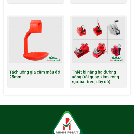
Tách uống gia cầm màu đỏ
Thiết bị nâng hạ đường
25mm
uống (tời quay, kẽm, ròng
rọc, bát treo, dây dù)