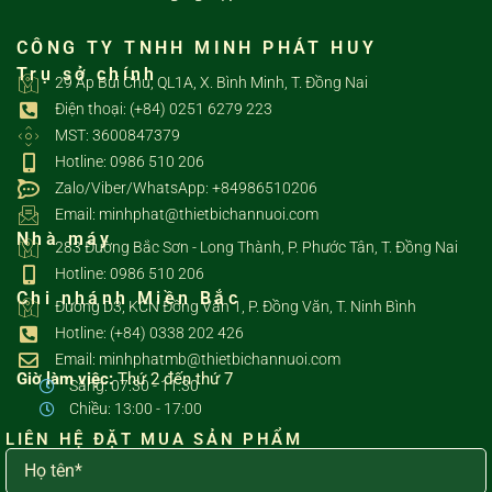
CÔNG TY TNHH MINH PHÁT HUY
Trụ sở chính
29 Ấp Bùi Chu, QL1A, X. Bình Minh, T. Đồng Nai
Điện thoại: (+84) 0251 6279 223
MST: 3600847379
Hotline: 0986 510 206
Zalo/Viber/WhatsApp: +84986510206
Email: minhphat@thietbichannuoi.com
Nhà máy
283 Đường Bắc Sơn - Long Thành, P. Phước Tân, T. Đồng Nai
Hotline: 0986 510 206
Chi nhánh Miền Bắc
Đường D3, KCN Đồng Văn 1, P. Đồng Văn, T. Ninh Bình
Hotline: (+84) 0338 202 426
Email: minhphatmb@thietbichannuoi.com
Giờ làm việc:
Thứ 2 đến thứ 7
Sáng: 07:30 - 11:30
Chiều: 13:00 - 17:00
LIÊN HỆ ĐẶT MUA SẢN PHẨM