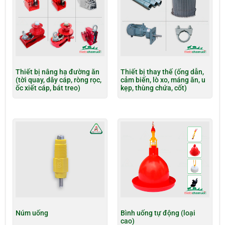
Thiết bị nâng hạ đường ăn
Thiết bị thay thế (ống dẫn,
(tời quay, dây cáp, ròng rọc,
cảm biến, lò xo, máng ăn, u
ốc xiết cáp, bát treo)
kẹp, thùng chứa, cốt)
Núm uống
Bình uống tự động (loại
cao)