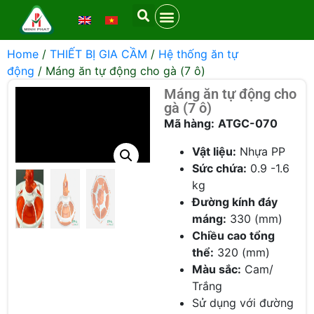
Home
/
THIẾT BỊ GIA CẦM
/
Hệ thống ăn tự
động
/ Máng ăn tự động cho gà (7 ô)
Máng ăn tự động cho
gà (7 ô)
Mã hàng:
ATGC-070
Vật liệu:
Nhựa PP
Sức chứa:
0.9 -1.6
kg
Đường kính đáy
máng:
330 (mm)
Chiều cao tổng
thể:
320 (mm)
Màu sắc:
Cam/
Trắng
Sử dụng với đường