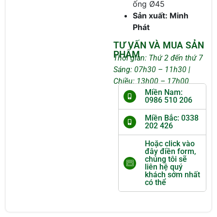
ống Ø45
Sản xuất: Minh
Phát
TƯ VẤN VÀ MUA SẢN
PHẨM
Thời gian: Thứ 2 đến thứ 7
Sáng: 07h30 – 11h30 |
Chiều: 13h00 – 17h00
Miền Nam:
0986 510 206
Miền Bắc: 0338
202 426
Hoặc click vào
đây điền form,
chúng tôi sẽ
liên hệ quý
khách sớm nhất
có thể